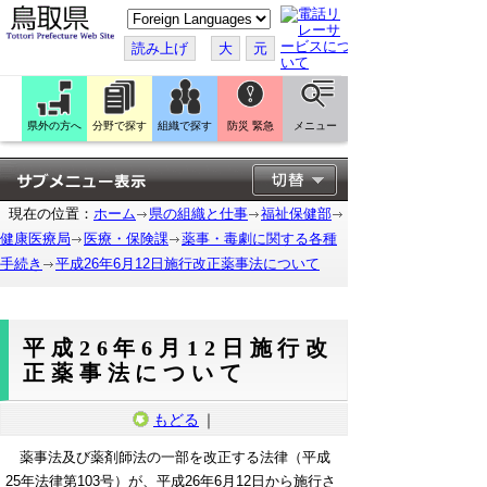
こ
の
ペ
読み上げ
大
元
ー
ジ
を
翻
訳
県外の方へ
分野で探す
組織で探す
防災 緊急
メニュー
す
る
現在の位置：
ホーム
県の組織と仕事
福祉保健部
健康医療局
医療・保険課
薬事・毒劇に関する各種
手続き
平成26年6月12日施行改正薬事法について
平成26年6月12日施行改
正薬事法について
もどる
｜
薬事法及び薬剤師法の一部を改正する法律（平成
25年法律第103号）が、平成26年6月12日から施行さ