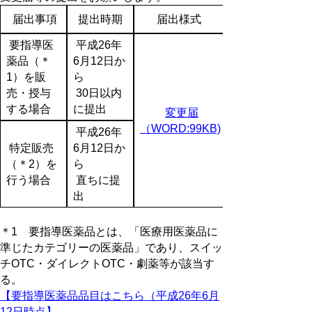
届出事項
提出時期
届出様式
要指導医
平成26年
薬品（＊
6月12日か
1）を販
ら
売・授与
30日以内
する場合
に提出
変更届
（WORD:99KB)
平成26年
特定販売
6月12日か
（＊2）を
ら
行う場合
直ちに提
出
＊1 要指導医薬品とは、「医療用医薬品に
準じたカテゴリーの医薬品」であり、スイッ
チOTC・ダイレクトOTC・劇薬等が該当す
る。
【要指導医薬品品目はこちら（平成26年6月
12日時点】