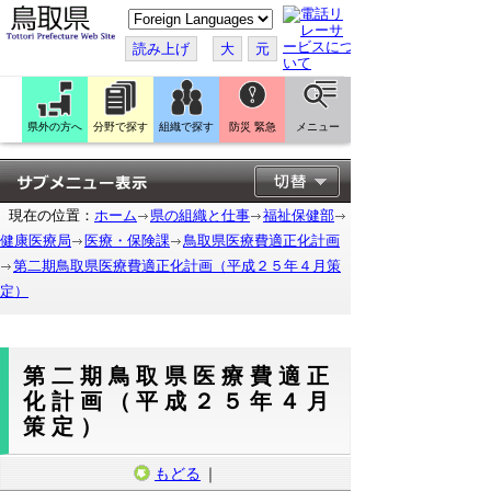
こ
の
ペ
読み上げ
大
元
ー
ジ
を
翻
訳
県外の方へ
分野で探す
組織で探す
防災 緊急
メニュー
す
る
現在の位置：
ホーム
県の組織と仕事
福祉保健部
健康医療局
医療・保険課
鳥取県医療費適正化計画
第二期鳥取県医療費適正化計画（平成２５年４月策
定）
第二期鳥取県医療費適正
化計画（平成２５年４月
策定）
もどる
｜