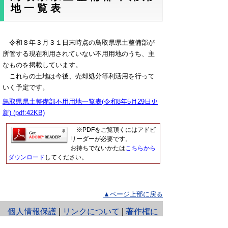
地一覧表
令和８年３月３１日末時点の鳥取県県土整備部が
所管する現在利用されていない不用用地のうち、主
なものを掲載しています。
これらの土地は今後、売却処分等利活用を行って
いく予定です。
鳥取県県土整備部不用用地一覧表(令和8年5月29日更
新) (pdf:42KB)
※PDFをご覧頂くにはアドビ
リーダーが必要です。
お持ちでないかたは
こちらから
ダウンロード
してください。
▲ページ上部に戻る
と
個人情報保護
|
リンクについて
|
著作権に
り
ついて
|
アクセシビリティ