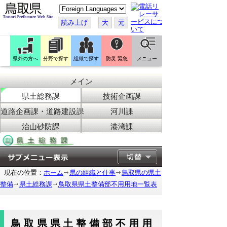
こ
の
ペ
読み上げ
大
元
ー
ジ
を
翻
訳
県外の方へ
分野で探す
組織で探す
防災 緊急
メニュー
す
る
メイン
県土総務課
技術企画課
道路企画課・道路建設課
河川課
治山砂防課
港湾課
現在の位置：
ホーム
県の組織と仕事
鳥取県の県土
整備
県土総務課
鳥取県県土整備部不用用地一覧表
鳥取県県土整備部不用用