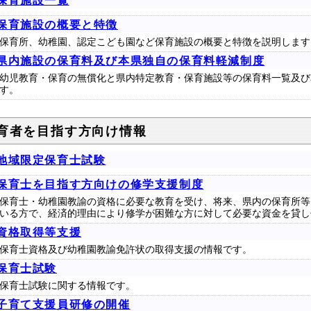
保育施設一覧
保育施設の概要と特徴
保育所、幼稚園、認定こども園など保育施設の概要と特徴を説明します
県内施設の保育料及び本県独自の保育料軽減制度
幼児教育・保育の無償化と県内特定教育・保育施設等の保育料一覧及び
す。
育者を目指す方向け情報
地域限定保育士試験
保育士を目指す方向けの修学支援制度
保育士・幼稚園教諭の資格に必要な教育を受け、将来、県内の保育所等
いる方で、経済的理由により修学が困難な方に対して必要な資金を貸し
資格取得等支援
保育士資格及び幼稚園教諭免許状の取得支援の情報です。
保育士試験
保育士試験に関する情報です。
子育て支援員研修の開催