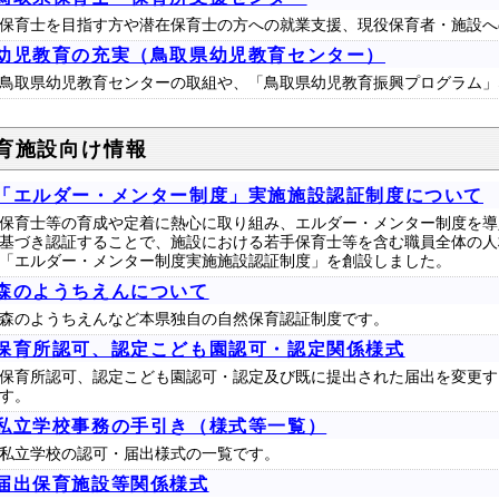
保育士を目指す方や潜在保育士の方への就業支援、現役保育者・施設へ
幼児教育の充実（鳥取県幼児教育センター）
鳥取県幼児教育センターの取組や、「鳥取県幼児教育振興プログラム」
育施設向け情報
「エルダー・メンター制度」実施施設認証制度について
保育士等の育成や定着に熱心に取り組み、エルダー・メンター制度を導
基づき認証することで、施設における若手保育士等を含む職員全体の人
「エルダー・メンター制度実施施設認証制度」を創設しました。
森のようちえんについて
森のようちえんなど本県独自の自然保育認証制度です。
保育所認可、認定こども園認可・認定関係様式
保育所認可、認定こども園認可・認定及び既に提出された届出を変更す
す。
私立学校事務の手引き（様式等一覧）
私立学校の認可・届出様式の一覧です。
届出保育施設等関係様式