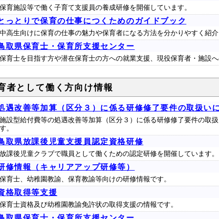
保育施設等で働く子育て支援員の養成研修を開催しています。
とっとりで保育の仕事につくためのガイドブック
中高生向けに保育の仕事の魅力や保育者になる方法を分かりやすく紹介
鳥取県保育士・保育所支援センター
保育士を目指す方や潜在保育士の方への就業支援、現役保育者・施設へ
育者として働く方向け情報
処遇改善等加算（区分３）に係る研修修了要件の取扱い
施設型給付費等の処遇改善等加算（区分３）に係る研修修了要件の取扱
す。
鳥取県放課後児童支援員認定資格研修
放課後児童クラブで職員として働くための認定研修を開催しています。
研修情報（キャリアアップ研修等）
保育士、幼稚園教諭、保育教諭等向けの研修情報です。
資格取得等支援
保育士資格及び幼稚園教諭免許状の取得支援の情報です。
鳥取県保育士・保育所支援センター