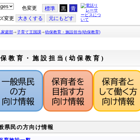
色変更
標準
黒
青
ズ変更
大
きくする
元
にもどす
も家庭部
子育て王国課
幼保教育・施設担当(幼保教育)
保教育・施設担当(幼保教育)
般県民の方向け情報