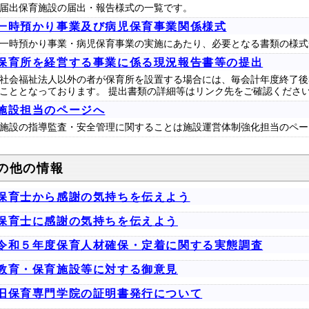
届出保育施設の届出・報告様式の一覧です。
一時預かり事業及び病児保育事業関係様式
一時預かり事業・病児保育事業の実施にあたり、必要となる書類の様式
保育所を経営する事業に係る現況報告書等の提出
社会福祉法人以外の者が保育所を設置する場合には、毎会計年度終了後
こととなっております。 提出書類の詳細等はリンク先をご確認くださ
施設担当のページへ
施設の指導監査・安全管理に関することは施設運営体制強化担当のペー
の他の情報
保育士から感謝の気持ちを伝えよう
保育士に感謝の気持ちを伝えよう
令和５年度保育人材確保・定着に関する実態調査
教育・保育施設等に対する御意見
旧保育専門学院の証明書発行について