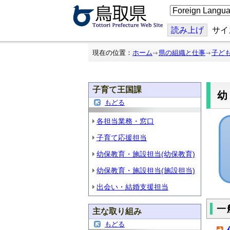
こ
の
ペ
ー
読み上げ
サイ
ジ
を
翻
現在の位置：
ホーム
県の組織と仕事
子ど
訳
す
る
子育て王国課
幼
もどる
各担当業務・窓口
子育て応援担当
幼保教育・施設担当(幼保教育)
幼保教育・施設担当(施設担当)
出会い・結婚支援担当
一
主な取り組み
もどる