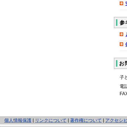
参
お
子
電
FA
と
個人情報保護
|
リンクについて
|
著作権について
|
アクセシ
り