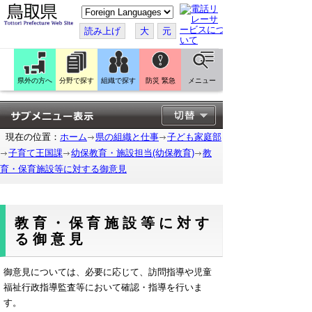
こ
の
ペ
読み上げ
大
元
ー
ジ
を
翻
訳
県外の方へ
分野で探す
組織で探す
防災 緊急
メニュー
す
る
現在の位置：
ホーム
県の組織と仕事
子ども家庭部
子育て王国課
幼保教育・施設担当(幼保教育)
教
育・保育施設等に対する御意見
教育・保育施設等に対す
る御意見
御意見については、必要に応じて、訪問指導や児童
福祉行政指導監査等において確認・指導を行いま
す。