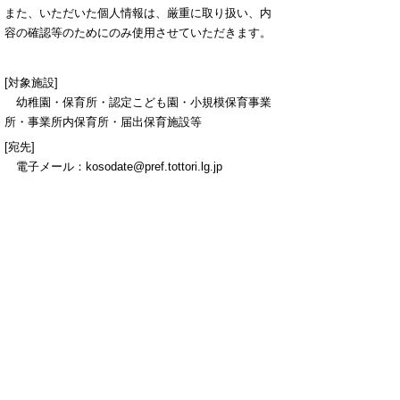
また、いただいた個人情報は、厳重に取り扱い、内
容の確認等のためにのみ使用させていただきます。
[対象施設]
幼稚園・保育所・認定こども園・小規模保育事業
所・事業所内保育所・届出保育施設等
[宛先]
電子メール：kosodate@pref.tottori.lg.jp
▲ページ上部に戻る
と
個人情報保護
|
リンクについて
|
著作権に
り
ついて
|
アクセシビリティ
ネ
鳥取県 子ども家庭部 子育て王国課
ッ
住所 〒680-8570 鳥取県鳥取市東町1丁目220
ト
電話 「
窓口・連絡先
」をご覧ください。 ファ
クシミリ 0857-26-7863