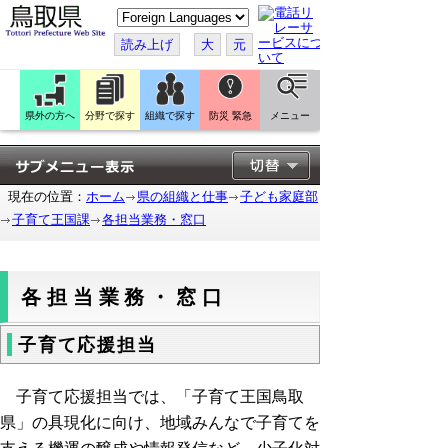
こ
の
ペ
読み上げ
大
元
ー
ジ
を
翻
訳
県外の方へ
分野で探す
組織で探す
防災 緊急
メニュー
す
る
現在の位置：
ホーム
県の組織と仕事
子ども家庭部
子育て王国課
各担当業務・窓口
各担当業務・窓口
子育て応援担当
子育て応援担当では、「子育て王国鳥取
県」の具現化に向け、地域みんなで子育てを