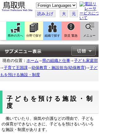
こ
の
ペ
読み上げ
大
元
ー
ジ
を
翻
訳
県外の方へ
分野で探す
組織で探す
防災 緊急
メニュー
す
る
現在の位置：
ホーム
県の組織と仕事
子ども家庭部
子育て王国課
幼保教育・施設担当(幼保教育)
子ど
もを預ける施設・制度
子どもを預ける施設・制
度
働いていたり、病気や介護などの理由で、子ども
の保育ができないときに、子どもを預けるいろいろ
な施設・制度があります。