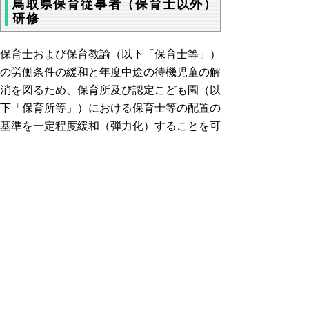
鳥取県保育従事者（保育士以外）
研修
保育士および保育教諭（以下「保育士等」）
の労働条件の緩和と年度中途の待機児童の解
消を図るため、保育所及び認定こども園（以
下「保育所等」）における保育士等の配置の
基準を一定程度緩和（弾力化）することを可
能としています。
これに伴い、本県では、保育士等に代わって
保育に従事する職員に必要な知識、技能を習
得させるため、「令和7年度鳥取県保育従事
者（保育士以外）研修」（委託先：鳥取短期
大学）を開催します。
受講を希望される方は、以下リンク先をご確
認の上、お申し込みください。