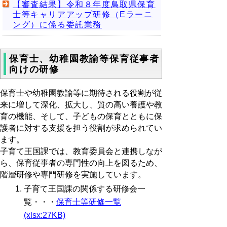
【審査結果】令和８年度鳥取県保育
士等キャリアアップ研修（Eラーニ
ング）に係る委託業務
保育士、幼稚園教諭等保育従事者
向けの研修
保育士や幼稚園教諭等に期待される役割が従
来に増して深化、拡大し、質の高い養護や教
育の機能、そして、子どもの保育とともに保
護者に対する支援を担う役割が求められてい
ます。
子育て王国課では、教育委員会と連携しなが
ら、保育従事者の専門性の向上を図るため、
階層研修や専門研修を実施しています。
子育て王国課の関係する研修会一
覧・・・
保育士等研修一覧
(xlsx:27KB)