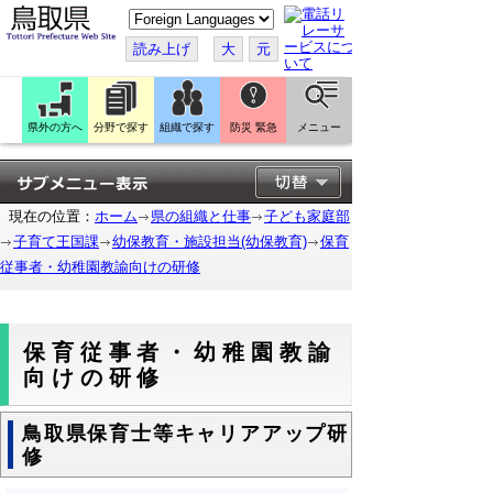
こ
の
ペ
読み上げ
大
元
ー
ジ
を
翻
訳
県外の方へ
分野で探す
組織で探す
防災 緊急
メニュー
す
る
現在の位置：
ホーム
県の組織と仕事
子ども家庭部
子育て王国課
幼保教育・施設担当(幼保教育)
保育
従事者・幼稚園教諭向けの研修
保育従事者・幼稚園教諭
向けの研修
鳥取県保育士等キャリアアップ研
修