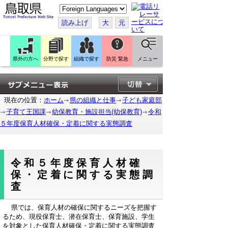
こ
の
ペ
読み上げ
大
元
ー
ジ
を
翻
訳
県外の方へ
分野で探す
組織で探す
防災 緊急
メニュー
す
る
現在の位置：
ホーム
県の組織と仕事
子ども家庭部
子育て王国課
幼保教育・施設担当(幼保教育)
令和
５年度保育人材確保・定着に関する実態調査
令和５年度保育人材確
保・定着に関する実態調
査
県では、保育人材の確保に関するニーズを把握す
るため、現役保育士、潜在保育士、保育施設、学生
を対象とした保育人材確保・定着に関する実態調査