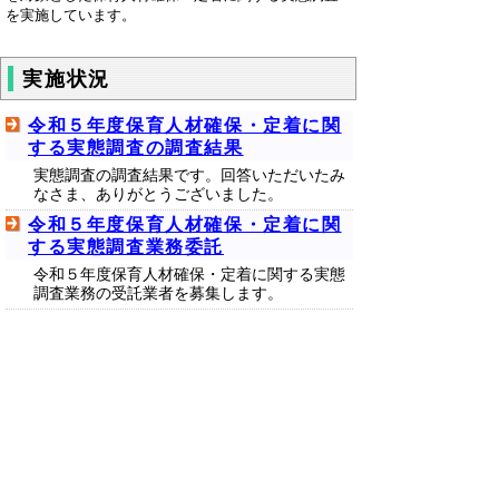
を実施しています。
実施状況
令和５年度保育人材確保・定着に関
する実態調査の調査結果
実態調査の調査結果です。回答いただいたみ
なさま、ありがとうございました。
令和５年度保育人材確保・定着に関
する実態調査業務委託
令和５年度保育人材確保・定着に関する実態
調査業務の受託業者を募集します。
▲ページ上部に戻る
と
個人情報保護
|
リンクについて
|
著作権に
り
ついて
|
アクセシビリティ
ネ
鳥取県 子ども家庭部 子育て王国課
ッ