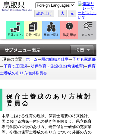
こ
の
ペ
読み上げ
大
元
ー
ジ
を
翻
訳
県外の方へ
分野で探す
組織で探す
防災 緊急
メニュー
す
る
現在の位置：
ホーム
県の組織と仕事
子ども家庭部
子育て王国課
幼保教育・施設担当(幼保教育)
保育
士養成のあり方検討委員会
保育士養成のあり方検討
委員会
本県における保育の現状、保育士需要の将来推計、
国における幼保一体化の動き等を踏まえ、県立保育
専門学院の今後のあり方、現任保育士研修の充実策
等、今後の保育士養成のあり方について外部の方の