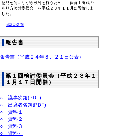
意見を伺いながら検討を行うため、「保育士養成の
あり方検討委員会」を平成２３年１１月に設置しま
した。
○委員名簿
報告書
報告書（平成２４年８月２１日公表）
第１回検討委員会（平成２３年１
１月１７日開催）
○ 議事次第(PDF)
○ 出席者名簿(PDF)
○ 資料１
○ 資料２
○ 資料３
○ 資料４