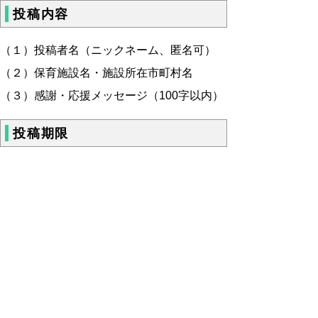
投稿内容
（１）投稿者名（ニックネーム、匿名可）
（２）
保育施設名・施設所在市町村名
（３）感謝・応援メッセージ（100字以内）
投稿期限
令和６年８月３１日（土）まで
投稿上の留意点
●いただいたメッセージは公表させていただ
きます。
●園や先生等の個人名を入れても構いません
が、内容によっては 公表しない場合もあり
ますのでご了承ください。