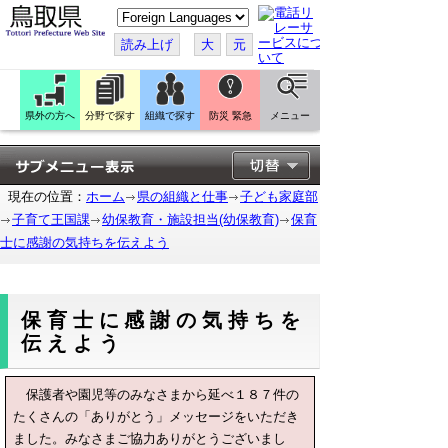
こ
の
ペ
読み上げ
大
元
ー
ジ
を
翻
訳
県外の方へ
分野で探す
組織で探す
防災 緊急
メニュー
す
る
現在の位置：
ホーム
県の組織と仕事
子ども家庭部
子育て王国課
幼保教育・施設担当(幼保教育)
保育
士に感謝の気持ちを伝えよう
保育士に感謝の気持ちを
伝えよう
保護者や園児等のみなさまから延べ１８７件の
たくさんの「ありがとう」メッセージをいただき
ました。みなさまご協力ありがとうございまし