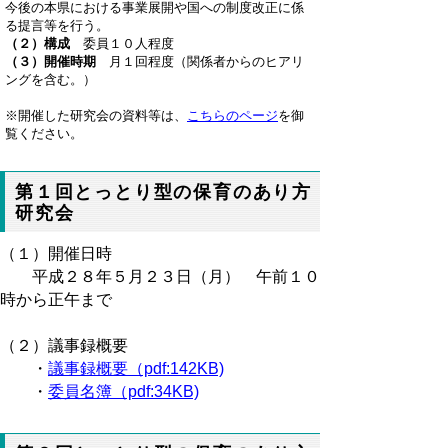
今後の本県における事業展開や国への制度改正に係
る提言等を行う。
（２）構成
委員１０人程度
（３）開催時期
月１回程度（関係者からのヒアリ
ングを含む。）
※開催した研究会の資料等は、
こちらのページ
を御
覧ください。
第１回とっとり型の保育のあり方
研究会
（１）開催日時
平成２８年５月２３日（月） 午前１０
時から正午まで
（２）議事録概要
・
議事録概要（pdf:142KB)
・
委員名簿（pdf:34KB)