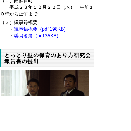
（１）開催日時
平成２８年１２月２２日（木） 午前１
０時から正午まで
（２）議事録概要
・
議事録概要（pdf:198KB)
・
委員名簿（pdf:35KB)
とっとり型の保育のあり方研究会
報告書の提出