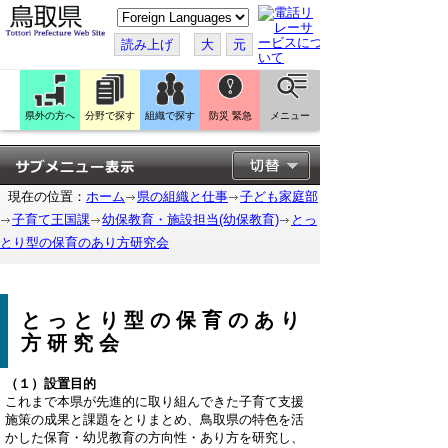
こ
の
ペ
読み上げ
大
元
ー
ジ
を
翻
訳
県外の方へ
分野で探す
組織で探す
防災 緊急
メニュー
す
る
現在の位置：
ホーム
県の組織と仕事
子ども家庭部
子育て王国課
幼保教育・施設担当(幼保教育)
とっ
とり型の保育のあり方研究会
とっとり型の保育のあり
方研究会
（１）設置目的
これまで本県が先進的に取り組んできた子育て支援
施策の成果と課題をとりまとめ、鳥取県の特色を活
かした保育・幼児教育の方向性・あり方を研究し、