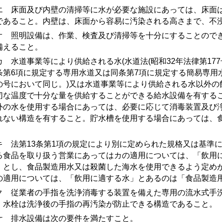
 床面及び内壁の清掃等に水が必要な施設にあっては、床面は
であること。内壁は、床面から容易に汚染される高さまで、不
 照明設備は、作業、検査及び清掃等を十分にすることのでき
備えること。
 水道事業等により供給される水(水道法(昭和32年法律第177
条第6項に規定する専用水道又は同条第7項に規定する簡易専用
の号において同じ。)又は水道事業等により供給される水以外の
切な温度で十分な量を供給することができる給水設備を有する
外の水を使用する場合にあっては、必要に応じて消毒装置及び
れない構造を有すること。貯水槽を使用する場合にあっては、
。
 法第13条第1項の規定により別に定められた規格又は基準
る食品を取り扱う営業にあってはカの適用については、「飲用
」とし、食品製造用水又は殺菌した海水を使用できるよう定め
の適用については、「飲用に適する水」とあるのは「食品製造
 従業者の手指を洗浄消毒する装置を備えた専用の流水式手洗
、水栓は洗浄後の手指の再汚染が防止できる構造であること。
 排水設備は次の要件を満たすこと。