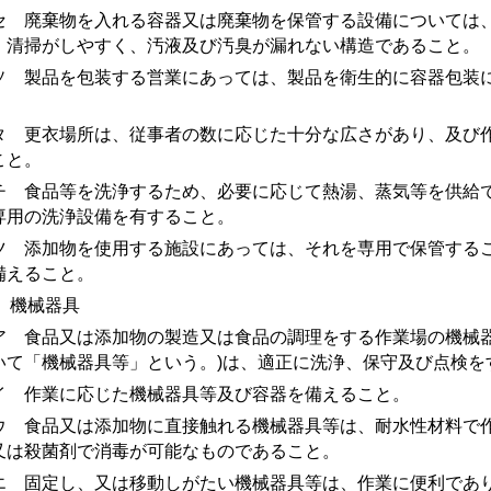
 廃棄物を入れる容器又は廃棄物を保管する設備については、
、清掃がしやすく、汚液及び汚臭が漏れない構造であること。
 製品を包装する営業にあっては、製品を衛生的に容器包装に
。
 更衣場所は、従事者の数に応じた十分な広さがあり、及び作
こと。
 食品等を洗浄するため、必要に応じて熱湯、蒸気等を供給で
専用の洗浄設備を有すること。
 添加物を使用する施設にあっては、それを専用で保管するこ
備えること。
) 機械器具
 食品又は添加物の製造又は食品の調理をする作業場の機械器
いて「機械器具等」という。)は、適正に洗浄、保守及び点検を
 作業に応じた機械器具等及び容器を備えること。
 食品又は添加物に直接触れる機械器具等は、耐水性材料で作
又は殺菌剤で消毒が可能なものであること。
 固定し、又は移動しがたい機械器具等は、作業に便利であり