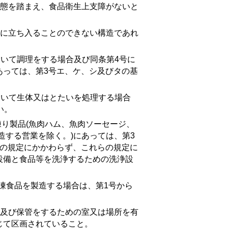
態を踏まえ、食品衛生上支障がないと
に立ち入ることのできない構造であれ
いて調理をする場合及び同条第4号に
あっては、
第3号エ
、
ケ
、
シ
及び
タ
の基
おいて生体又はとたいを処理する場合
い。
練り製品(魚肉ハム、魚肉ソーセージ、
造する営業を除く。)にあっては、
第3
の規定にかかわらず、これらの規定に
設備と食品等を洗浄するための洗浄設
冷凍食品を製造する場合は、
第1号
から
及び保管をするための室又は場所を有
じて区画されていること。