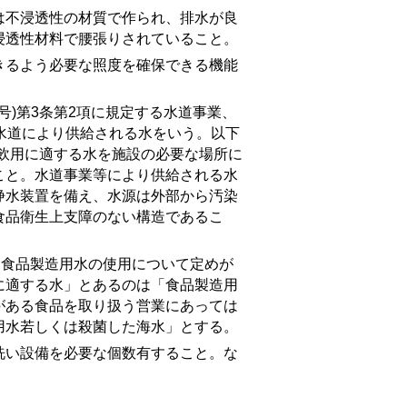
不浸透性の材質で作られ、排水が良
浸透性材料で腰張りされていること。
るよう必要な照度を確保できる機能
号)第3条第2項に規定する水道事業、
水道により供給される水をいう。以下
飲用に適する水を施設の必要な場所に
こと。水道事業等により供給される水
浄水装置を備え、水源は外部から汚染
食品衛生上支障のない構造であるこ
に食品製造用水の使用について定めが
に適する水」とあるのは「食品製造用
がある食品を取り扱う営業にあっては
用水若しくは殺菌した海水」とする。
い設備を必要な個数有すること。な