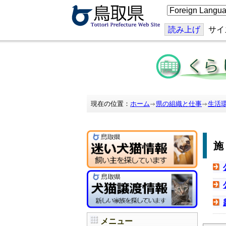
こ
の
ペ
ー
読み上げ
サイ
ジ
を
翻
訳
す
る
現在の位置：
ホーム
県の組織と仕事
生活
メニュー