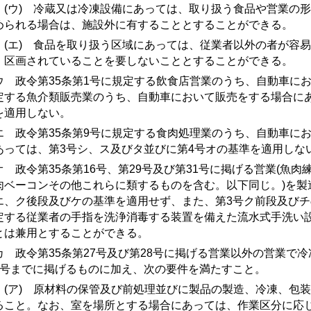
ウ) 冷蔵又は冷凍設備にあっては、取り扱う食品や営業の形
められる場合は、施設外に有することとすることができる。
エ) 食品を取り扱う区域にあっては、従業者以外の者が容易
、区画されていることを要しないこととすることができる。
 政令第35条第1号に規定する飲食店営業のうち、自動車にお
定する魚介類販売業のうち、自動車において販売をする場合に
を適用しない。
 政令第35条第9号に規定する食肉処理業のうち、自動車に
あっては、
第3号シ
、
ス
及び
タ
並びに
第4号オ
の基準を適用しな
 政令第35条第16号、第29号及び第31号に掲げる営業(魚肉
肉ベーコンその他これらに類するものを含む。以下同じ。)を製
エ
、
ク後段
及び
ケ
の基準を適用せず、また、
第3号ク前段
及び
チ
定する従業者の手指を洗浄消毒する装置を備えた流水式手洗い
とは兼用とすることができる。
 政令第35条第27号及び第28号に掲げる営業以外の営業で
4号
までに掲げるものに加え、次の要件を満たすこと。
ア) 原材料の保管及び前処理並びに製品の製造、冷凍、包装
ること。なお、室を場所とする場合にあっては、作業区分に応