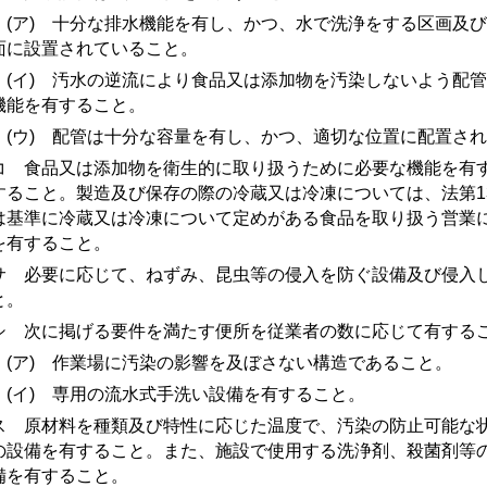
ア) 十分な排水機能を有し、かつ、水で洗浄をする区画及び
面に設置されていること。
イ) 汚水の逆流により食品又は添加物を汚染しないよう配管
機能を有すること。
ウ) 配管は十分な容量を有し、かつ、適切な位置に配置され
 食品又は添加物を衛生的に取り扱うために必要な機能を有す
すること。製造及び保存の際の冷蔵又は冷凍については、法第1
は基準に冷蔵又は冷凍について定めがある食品を取り扱う営業
を有すること。
 必要に応じて、ねずみ、昆虫等の侵入を防ぐ設備及び侵入し
と。
 次に掲げる要件を満たす便所を従業者の数に応じて有する
ア) 作業場に汚染の影響を及ぼさない構造であること。
イ) 専用の流水式手洗い設備を有すること。
 原材料を種類及び特性に応じた温度で、汚染の防止可能な状
の設備を有すること。また、施設で使用する洗浄剤、殺菌剤等
備を有すること。