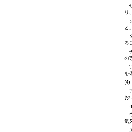
セ
り
ソ
と
タ
る
チ
の
ツ
を
(4
ア
お
イ
ウ
気
エ