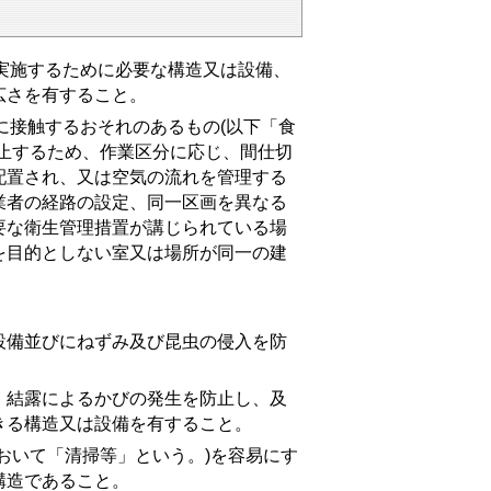
に実施するために必要な構造又は設備、
広さを有すること。
に接触するおそれのあるもの(以下「食
止するため、作業区分に応じ、間仕切
配置され、又は空気の流れを管理する
業者の経路の設定、同一区画を異なる
要な衛生管理措置が講じられている場
を目的としない室又は場所が同一の建
備並びにねずみ及び昆虫の侵入を防
結露によるかびの発生を防止し、及
きる構造又は設備を有すること。
おいて「清掃等」という。)を容易にす
構造であること。