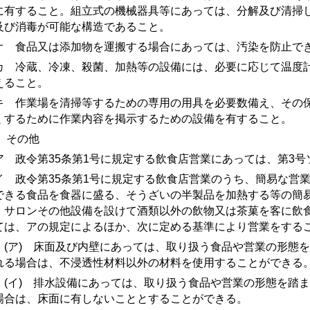
に有すること。組立式の機械器具等にあっては、分解及び清掃
及び消毒が可能な構造であること。
 食品又は添加物を運搬する場合にあっては、汚染を防止で
 冷蔵、冷凍、殺菌、加熱等の設備には、必要に応じて温度計
えること。
 作業場を清掃等するための専用の用具を必要数備え、その保
くするために作業内容を掲示するための設備を有すること。
) その他
 政令第35条第1号に規定する飲食店営業にあっては、
第3号
 政令第35条第1号に規定する飲食店営業のうち、簡易な営業
できる食品を食器に盛る、そうざいの半製品を加熱する等の簡
、サロンその他設備を設けて酒類以外の飲物又は茶菓を客に飲食
ては、アの規定によるほか、次に定める基準により営業をする
ア) 床面及び内壁にあっては、取り扱う食品や営業の形態を
れる場合は、不浸透性材料以外の材料を使用することができる
イ) 排水設備にあっては、取り扱う食品や営業の形態を踏ま
場合は、床面に有しないこととすることができる。