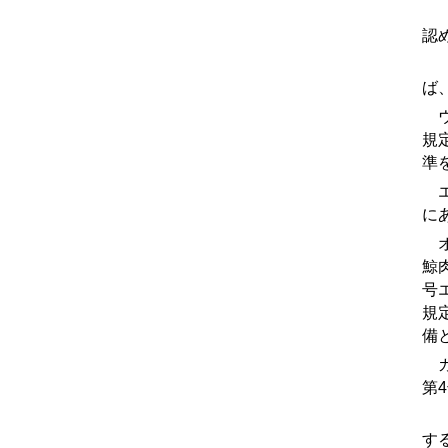
(
認
(
ば
ウ
規
準
エ
に
オ
鯨
号
規
備
カ
第
(
す