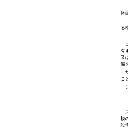
(
床
(
る
(
コ
有
又
備
サ
こ
シ
(
(
ス
模
設