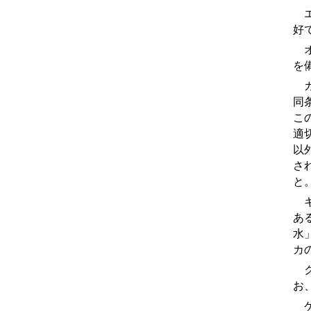
エ
好
オ
を
カ
同
こ
適
以
さ
と
キ
あ
水
カ
ク
お
ケ