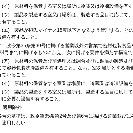
イ) 原材料を保管する室又は場所に冷蔵又は冷凍設備を有す
ウ) 製品を製造する室又は場所は、製造する品目に応じて、
を有すること。
エ) 製品が摂氏マイナス15度以下となるよう管理すること
設備を有すること。
 政令第35条第30号に掲げる営業以外の営業で密封包装食品
第4号
までに掲げるものに加え、次に掲げる要件を満たす構造で
ア) 原材料の保管及び前処理又は調合並びに製品の製造及び
じて容器包装洗浄設備を有すること。なお、室を場所とする場
れていること。
イ) 原材料の保管をする室又は場所に、冷蔵又は冷凍設備を
ウ) 製品の製造をする室又は場所は、製造する品目に応じて
却に必要な設備を有すること。
) 適用除外
各号の基準は、政令第35条第2号及び第6号に掲げる営業並びに
、適用しない。