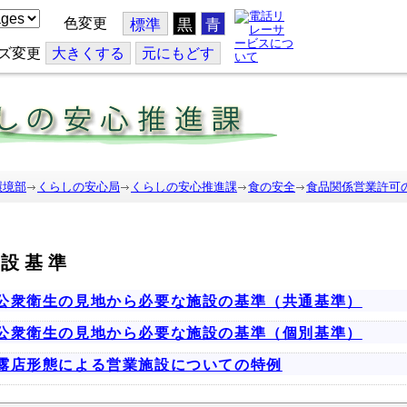
色変更
標準
黒
青
ズ変更
大
きくする
元
にもどす
環境部
くらしの安心局
くらしの安心推進課
食の安全
食品関係営業許可
施設基準
公衆衛生の見地から必要な施設の基準（共通基準）
公衆衛生の見地から必要な施設の基準（個別基準）
露店形態による営業施設についての特例