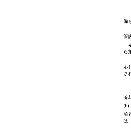
(
(
備
(
管
キ
ら
(
応
さ
(
(
冷
(6
前
は