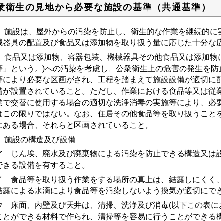
衆衛生の見地から必要な施設の基準（共通基準）
1) 施設は、屋外からの汚染を防止し、衛生的な作業を継続的
械器具の配置及び食品又は添加物を取り扱う量に応じた十分な
2) 食品又は添加物、容器包装、機械器具その他食品又は添加物
等」という。)への汚染を考慮し、公衆衛生上の危害の発生を防
等により必要な区画がされ、工程を踏まえて施設設備が適切に
備が設置されていること。ただし、作業における食品等又は従
業で交替に使用する場合の適切な洗浄消毒の実施等により、必
はこの限りではない。なお、住居その他食品等を取り扱うこと
にある場合、それらと区画されていること。
3) 施設の構造及び設備
 じん埃、廃水及び廃棄物による汚染を防止できる構造又は設
できる設備を有すること。
 食品等を取り扱う作業をする場所の真上は、結露しにくく、
結露による水滴により食品等を汚染しないよう換気が適切にで
 床面、内壁及び天井は、清掃、洗浄及び消毒(以下この表に
ことができる材料で作られ、清掃等を容易に行うことができる