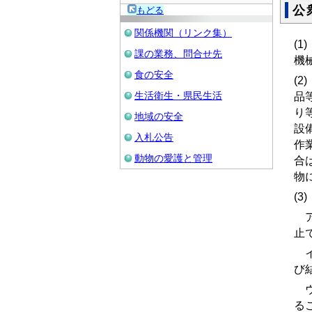
公
もどる
関係機関（リンク集）
(
課の業務、問合せ先
機
食の安全
(
生活衛生・県民生活
品
り
地域の安全
設
入札公告
作
動物の愛護と管理
合
物
(
ア
止
イ
び
ウ
る