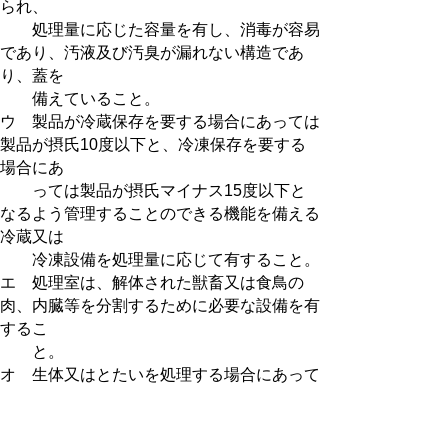
られ、
処
理量に応じた容量を有し、消毒が容易
であり、汚液及び汚臭が漏れない構造であ
り、蓋を
備え
ていること。
ウ 製品が冷蔵保存を要する場合にあっては
製品が摂氏10度以下と、冷凍保存を要する
場合にあ
っ
ては製品が摂氏マイナス15度以下と
なるよう管理することのできる機能を備える
冷蔵又は
冷凍
設備を処理量に応じて有すること。
エ 処理室は、解体された獣畜又は食鳥の
肉、内臓等を分割するために必要な設備を有
するこ
と。
オ 生体又はとたいを処理する場合にあって
は、次に掲げる要件を満たすこと。
(ア) とさつ放血室(とさつ及び放血を
する場合に限る。)及び剥皮をする場所並び