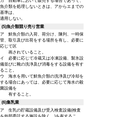
カ 自動車において販売する場合であって、
魚介類を処理しないときは、アからエまでの
基準は、
適用しない。
(5)魚介類競り売り営業
ア 鮮魚介類の入荷、荷分け、陳列、一時保
管、取引及び出荷をする場所を有し、必要に
応じて区
画されていること。
イ 必要に応じて冷蔵又は冷凍設備、製氷設
備並びに靴の洗浄及び消毒をする設備を有す
ること。
ウ 海水を用いて鮮魚介類の洗浄及び冷却を
する場合にあっては、必要に応じて海水の殺
菌設備を
有すること。
(6)集乳業
ア 生乳の貯蔵設備及び受入検査設備(検査
を外部委託する施設を除く。)を有するこ