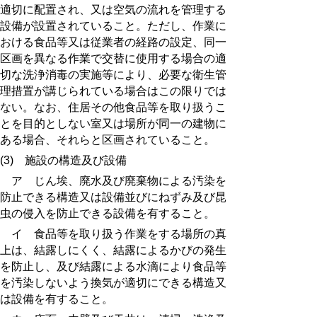
適切に配置され、又は空気の流れを管理する
設備が設置されていること。ただし、作業に
おける食品等又は従業者の経路の設定、同一
区画を異なる作業で交替に使用する場合の適
切な洗浄消毒の実施等により、必要な衛生管
理措置が講じられている場合はこの限りでは
ない。なお、住居その他食品等を取り扱うこ
とを目的としない室又は場所が同一の建物に
ある場合、それらと区画されていること。
(3) 施設の構造及び設備
ア じん埃、廃水及び廃棄物による汚染を
防止できる構造又は設備並びにねずみ及び昆
虫の侵入を防止できる設備を有すること。
イ 食品等を取り扱う作業をする場所の真
上は、結露しにくく、結露によるかびの発生
を防止し、及び結露による水滴により食品等
を汚染しないよう換気が適切にできる構造又
は設備を有すること。