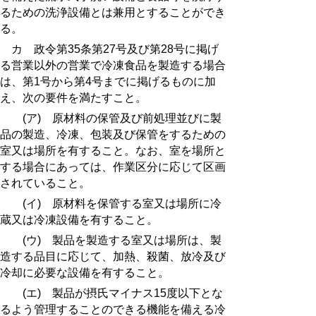
るための洗浄設備とは兼用とすることができ
る。
カ 政令第35条第27号及び第28号に掲げ
る営業以外の営業で冷凍食品を製造する場合
は、
第1号
から
第4号
までに掲げるものに加
え、次の要件を満たすこと。
(ア) 原材料の保管及び前処理並びに製
品の製造、冷凍、包装及び保管をするための
室又は場所を有すること。なお、室を場所と
する場合にあっては、作業区分に応じて区画
されていること。
(イ) 原材料を保管する室又は場所に冷
蔵又は冷凍設備を有すること。
(ウ) 製品を製造する室又は場所は、製
造する品目に応じて、加熱、殺菌、放冷及び
冷却に必要な設備を有すること。
(エ) 製品が摂氏マイナス15度以下とな
るよう管理することのできる機能を備える冷