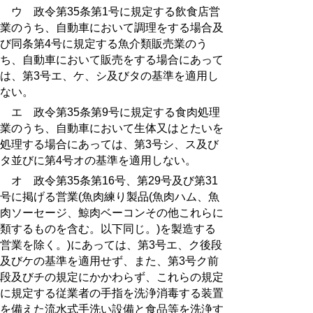
ウ 政令第35条第1号に規定する飲食店営
業のうち、自動車において調理をする場合及
び同条第4号に規定する魚介類販売業のう
ち、自動車において販売をする場合にあって
は、
第3号エ
、
ケ
、
シ
及び
タ
の基準を適用し
ない。
エ 政令第35条第9号に規定する食肉処理
業のうち、自動車において生体又はとたいを
処理する場合にあっては、
第3号シ
、
ス
及び
タ
並びに
第4号オ
の基準を適用しない。
オ 政令第35条第16号、第29号及び第31
号に掲げる営業(魚肉練り製品(魚肉ハム、魚
肉ソーセージ、鯨肉ベーコンその他これらに
類するものを含む。以下同じ。)を製造する
営業を除く。)にあっては、
第3号エ
、
ク後段
及び
ケ
の基準を適用せず、また、
第3号ク前
段
及び
チ
の規定にかかわらず、これらの規定
に規定する従業者の手指を洗浄消毒する装置
を備えた流水式手洗い設備と食品等を洗浄す