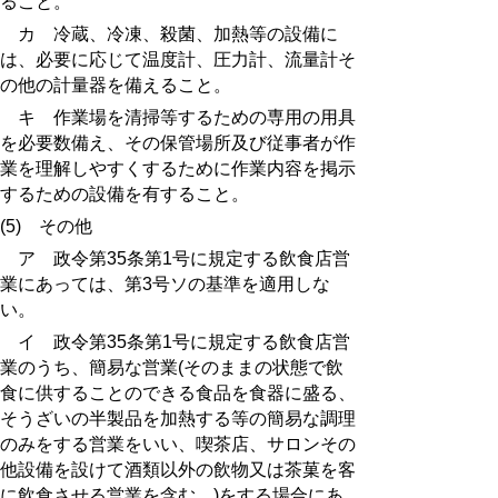
ること。
カ 冷蔵、冷凍、殺菌、加熱等の設備に
は、必要に応じて温度計、圧力計、流量計そ
の他の計量器を備えること。
キ 作業場を清掃等するための専用の用具
を必要数備え、その保管場所及び従事者が作
業を理解しやすくするために作業内容を掲示
するための設備を有すること。
(5) その他
ア 政令第35条第1号に規定する飲食店営
業にあっては、
第3号ソ
の基準を適用しな
い。
イ 政令第35条第1号に規定する飲食店営
業のうち、簡易な営業(そのままの状態で飲
食に供することのできる食品を食器に盛る、
そうざいの半製品を加熱する等の簡易な調理
のみをする営業をいい、喫茶店、サロンその
他設備を設けて酒類以外の飲物又は茶菓を客
に飲食させる営業を含む。)をする場合にあ