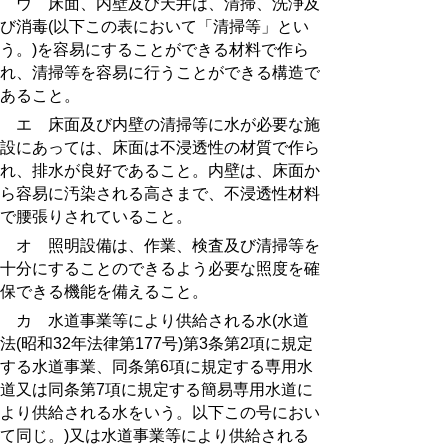
ウ 床面、内壁及び天井は、清掃、洗浄及
び消毒(以下この表において「清掃等」とい
う。)を容易にすることができる材料で作ら
れ、清掃等を容易に行うことができる構造で
あること。
エ 床面及び内壁の清掃等に水が必要な施
設にあっては、床面は不浸透性の材質で作ら
れ、排水が良好であること。内壁は、床面か
ら容易に汚染される高さまで、不浸透性材料
で腰張りされていること。
オ 照明設備は、作業、検査及び清掃等を
十分にすることのできるよう必要な照度を確
保できる機能を備えること。
カ 水道事業等により供給される水(水道
法(昭和32年法律第177号)第3条第2項に規定
する水道事業、同条第6項に規定する専用水
道又は同条第7項に規定する簡易専用水道に
より供給される水をいう。以下この号におい
て同じ。)又は水道事業等により供給される