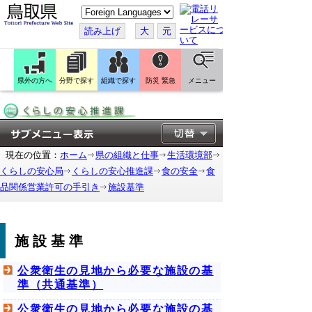
こ
の
ペ
読み上げ
大
元
ー
ジ
を
翻
訳
県外の方へ
分野で探す
組織で探す
防災 緊急
メニュー
す
る
現在の位置：
ホーム
県の組織と仕事
生活環境部
くらしの安心局
くらしの安心推進課
食の安全
食
品関係営業許可の手引き
施設基準
施設基準
公衆衛生の見地から必要な施設の基
準（共通基準）
公衆衛生の見地から必要な施設の基