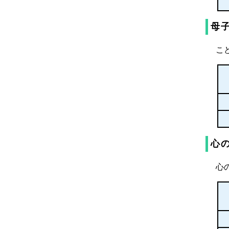
母
こ
心
心