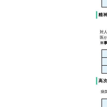
精
対
医
※
高
病