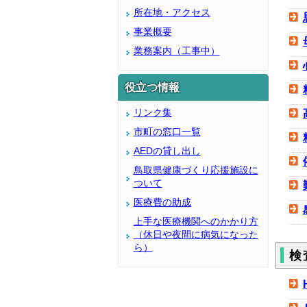
所在地・アクセス
事業概要
業務案内（工事中）
役立つ情報
リンク集
市町の窓口一覧
AEDの貸し出し
鳥取県健康づくり応援施設に
ついて
医療費の助成
上手な医療機関へのかかり方
（休日や夜間に病気になった
ら）
検