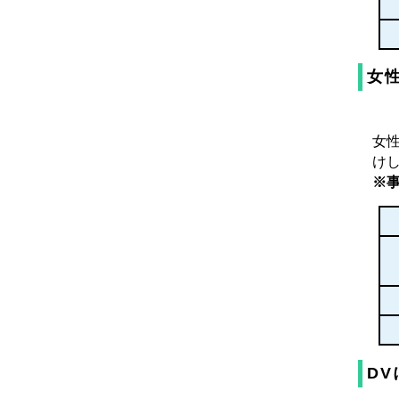
女
女
け
※
D