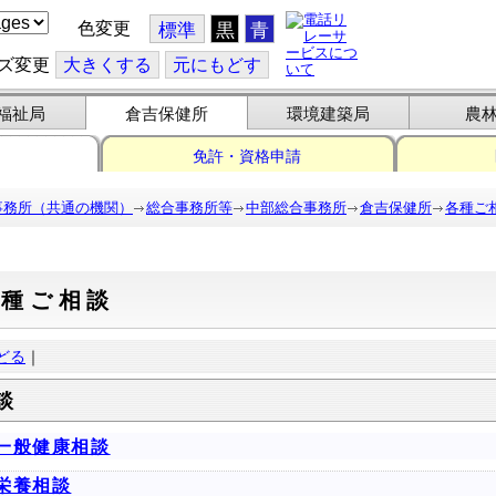
色変更
標準
黒
青
ズ変更
大
きくする
元
にもどす
福祉局
倉吉保健所
環境建築局
農
免許・資格申請
事務所（共通の機関）
総合事務所等
中部総合事務所
倉吉保健所
各種ご
各種ご相談
どる
｜
談
一般健康相談
栄養相談