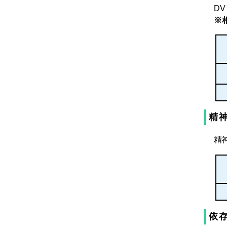
D
※
精
精
依