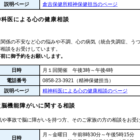
説明ページ
倉吉保健所精神保健担当のページ
神科医による心の健康相談
人関係の不安など心の悩みや不調、心の病気（統合失調症、う
が相談をお受けしています。
事前に御予約をお願いします。
日時
月１回開催 午後3時～午後4時
電話番号
0858-23-3921
（精神保健担当）
説明ページ
精神科医による心の健康相談のページ
次脳機能障がいに関する相談
気や事故で脳に障がいを持つ方、そのご家族の方の相談をお受
月～金曜日 午前8時30分～午後5時15分
日時