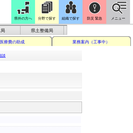
県外の方へ
分野で探す
組織で探す
防災 緊急
メニュー
林局
県土整備局
医療費の助成
業務案内（工事中）
相談