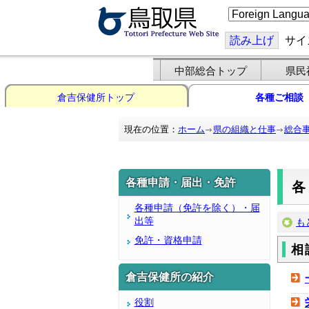
こ
の
ペ
ー
読み上げ
サイ
ジ
を
翻
中部総合トップ
県民
訳
す
倉吉保健所トップ
各種ご相談
る
現在の位置：
ホーム
県の組織と仕事
総合
各種申請・届出・免許
各種申請（免許を除く）・届
出等
も
免許・資格申請
相
倉吉保健所の紹介
役割