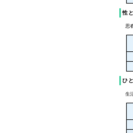
性
思
ひ
生