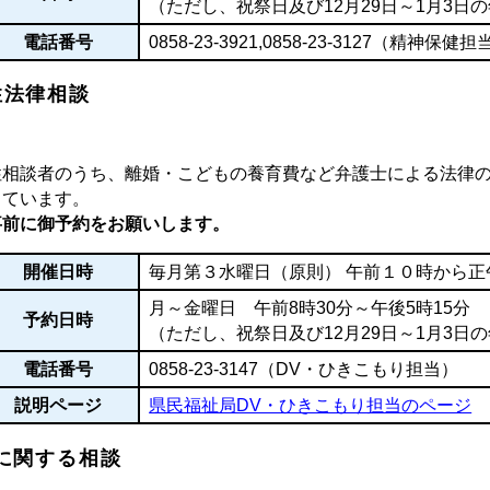
（ただし、祝祭日及び12月29日～1月3日
電話番号
0858-23-3921
,
0858-23-3127
（精神保健担
性法律相談
性相談者のうち、離婚・こどもの養育費など弁護士による法律
しています。
事前に御予約をお願いします。
開催日時
毎月第３水曜日（原則） 午前１０時から正
月～金曜日 午前8時30分～午後5時15分
予約日時
（ただし、祝祭日及び12月29日～1月3日
電話番号
0858-23-3147
（DV・ひきこもり担当）
説明ページ
県民福祉局DV・ひきこもり担当のページ
Vに関する相談