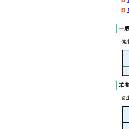
一
健
栄
食