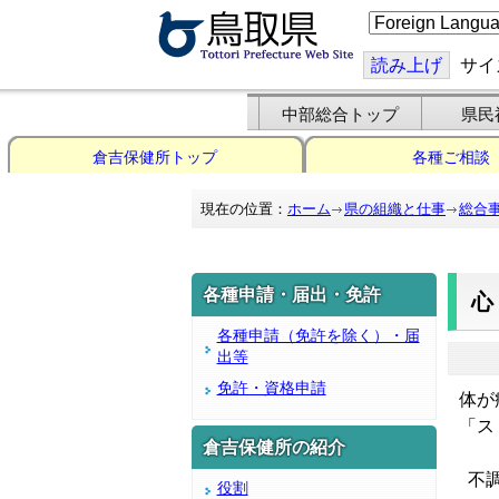
こ
の
ペ
ー
読み上げ
サイ
ジ
を
翻
中部総合トップ
県民
訳
す
倉吉保健所トップ
各種ご相談
る
現在の位置：
ホーム
県の組織と仕事
総合
各種申請・届出・免許
各種申請（免許を除く）・届
出等
免許・資格申請
体が
「ス
倉吉保健所の紹介
不調
役割