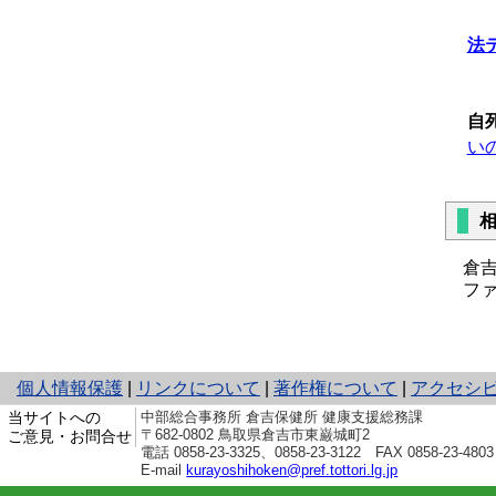
（
法
（
自
い
倉
ファ
と
個人情報保護
|
リンクについて
|
著作権について
|
アクセシ
り
当サイトへの
中部総合事務所 倉吉保健所 健康支援総務課
ネ
〒682-0802 鳥取県倉吉市東巌城町2
ご意見・お問合せ
ッ
電話
0858-23-3325
、
0858-23-3122
FAX 0858-23-4803
ト
E-mail
kurayoshihoken@pref.tottori.lg.jp
へ