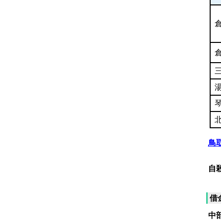
鳥
（
自
（
借
中