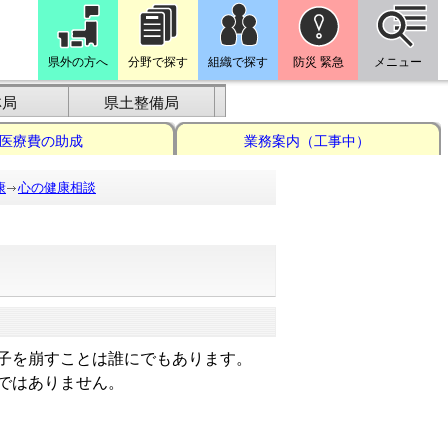
県外の方へ
分野で探す
組織で探す
防災 緊急
メニュー
林局
県土整備局
医療費の助成
業務案内（工事中）
康
心の健康相談
子を崩すことは誰にでもあります。
ではありません。