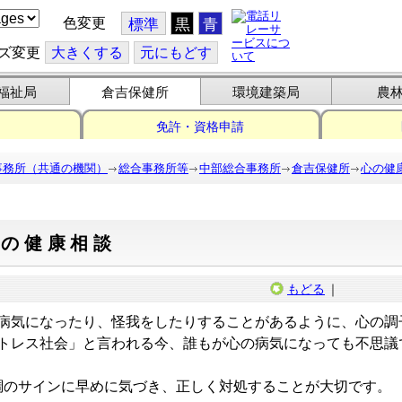
色変更
標準
黒
青
ズ変更
大
きくする
元
にもどす
福祉局
倉吉保健所
環境建築局
農
免許・資格申請
事務所（共通の機関）
総合事務所等
中部総合事務所
倉吉保健所
心の健
心の健康相談
もどる
｜
病気になったり、怪我をしたりすることがあるように、心の調
トレス社会」と言われる今、誰もが心の病気になっても不思議
のサインに早めに気づき、正しく対処することが大切です。