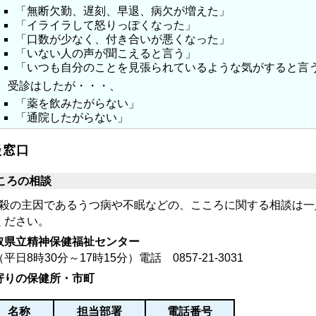
「無断欠勤、遅刻、早退、病欠が増えた」
「イライラして怒りっぽくなった」
「口数が少なく、付き合いが悪くなった」
「いない人の声が聞こえると言う」
「いつも自分のことを見張られているような気がすると言
受診はしたが・・・、
「薬を飲みたがらない」
「通院したがらない」
談窓口
ころの相談
殺の主因であるうつ病や不眠などの、こころに関する相談は一
ください。
取県立精神保健福祉センター
平日8時30分～17時15分）電話
0857-21-3031
寄りの保健所・市町
名称
担当部署
電話番号