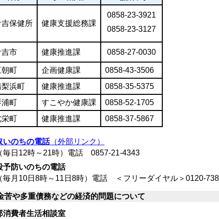
0858-23-3921
倉吉保健所
健康支援総務課
0858-23-3127
倉吉市
健康推進課
0858-27-0030
三朝町
企画健康課
0858-43-3506
湯梨浜町
健康推進課
0858-35-5375
琴浦町
すこやか健康課
0858-52-1705
北栄町
健康推進課
0858-37-5867
取いのちの電話
（外部リンク）
毎日12時～21時）電話
0857-21-4343
殺予防いのちの電話
毎月10日8時～11日8時）電話 ＜フリーダイヤル＞
0120-738
金苦や多重債務などの経済的問題について
部消費者生活相談室