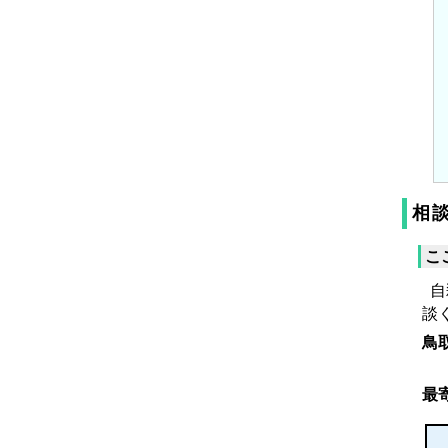
相
こ
自
談
鳥
（
最