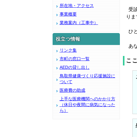
所在地・アクセス
受診
事業概要
りま
業務案内（工事中）
ひと
役立つ情報
あな
リンク集
市町の窓口一覧
こ
AEDの貸し出し
鳥取県健康づくり応援施設に
ついて
医療費の助成
上手な医療機関へのかかり方
（休日や夜間に病気になった
ら）