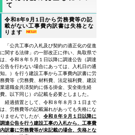
て
令和8年9月1日から労務費等の記
載がない工事費内訳書は失格とな
ります
「公共工事の入札及び契約の適正化の促進
に関する法律」の一部改正に伴い、鳥取県で
は、令和８年５月１日以降に調達公告（調達
公告を行わない場合にあっては、入札日の通
知。）を行う建設工事から工事費内訳書に労
務費等（労務費、材料費、法定福利費、建設
業退職金共済契約に係る掛金、安全衛生経
費。以下同じ）の記載を必要としました。
経過措置として、令和８年８月３１日まで
は、労務費等の記載漏れがあっても失格にな
りませんでしたが、
令和８年９月１日以降に
調達公告を行う建設工事の入札から、工事費
内訳書に労務費等が未記載の場合、失格とな