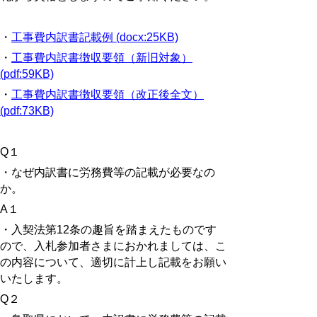
・
工事費内訳書記載例 (docx:25KB)
・
工事費内訳書徴収要領（新旧対象）
(pdf:59KB)
・
工事費内訳書徴収要領（改正後全文）
(pdf:73KB)
Q
１
・なぜ内訳書に労務費等の記載が必要なの
か。
A
１
・入契法第
12
条の趣旨を踏まえたものです
ので、入札参加者さまにおかれましては、こ
の内容について、適切に計上し記載をお願い
いたします。
Q
２