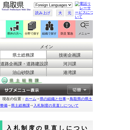
こ
の
ペ
読み上げ
大
元
ー
ジ
を
翻
訳
県外の方へ
分野で探す
組織で探す
防災 緊急
メニュー
す
る
メイン
県土総務課
技術企画課
道路企画課・道路建設課
河川課
治山砂防課
港湾課
現在の位置：
ホーム
県の組織と仕事
鳥取県の県土
整備
県土総務課
入札制度の見直しについて
入札制度の見直しについ