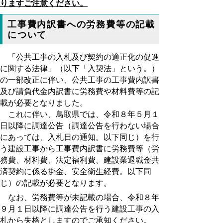
りますご注意ください。
工事費内訳書への労務費等の記載
について
「公共工事の入札及び契約の適正化の促進
に関する法律」（以下「入契法」という。）
の一部改正に伴い、公共工事の工事費内訳書
及び請負代金内訳書に労務費や材料費等の記
載が必要となりました。
これに伴い、鳥取県では、令和８年５月１
日以降に調達公告（調達公告を行わない場合
にあっては、入札日の通知。以下同じ）を行
う建設工事から工事費内訳書に労務費等（労
務費、材料費、法定福利費、建設業退職金共
済契約に係る掛金、安全衛生経費。以下同
じ）の記載が必要となります。
なお、労務費等が未記載の場合
、令和８年
９月１日以降に調達公告を行う建設工事の入
札から失格としますのでご承知ください。