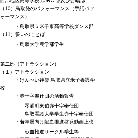
西部地区高等学校のJRC 部及び合唱部
（10）鳥取発のパフォーマンス（手話パフ
ォーマンス）
・鳥取県立米子東高等学校ダンス部
（11）誓いのことば
・鳥取大学農学部学生
第二部（アトラクション）
（１）アトラクション
・けんべい神楽 鳥取県立米子養護学
校
・赤十字奉仕団の活動報告
琴浦町東伯赤十字奉仕団
鳥取看護大学学生赤十字奉仕団
・若年層向け献血推進啓発動画上映
献血推進サークル学生等