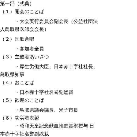
第一部（式典）
（１）開会のことば
・大会実行委員会副会長（公益社団法
人鳥取県医師会会長）
（２）国歌斉唱
・参加者全員
（３）主催者あいさつ
・厚生労働大臣、日本赤十字社社長、
鳥取県知事
（４）おことば
・日本赤十字社名誉副総裁
（５）歓迎のことば
・鳥取県議会議長、米子市長
（６）功労者表彰
・昭和天皇記念献血推進賞御授与 日
本赤十字社名誉副総裁