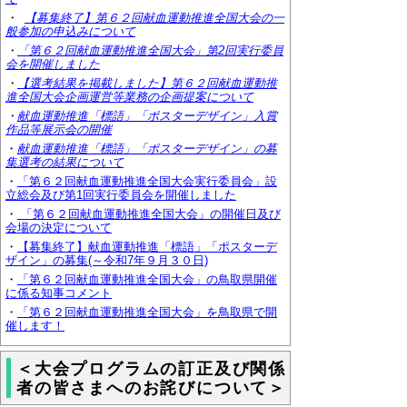
・
【募集終了】第６２回献血運動推進全国大会の一
般参加の申込みについて
・
「第６２回献血運動推進全国大会」第2回実行委員
会を開催しました
・
【選考結果を掲載しました】第
６２回献血運動推
進全国大会企画運営等業務の企画提案について
・
献血運動推進「標語」「ポスターデザイン」入賞
作品等展示会の開催
・
献血運動推進「標語」「ポスターデザイン」の募
集選考の結果について
・
「第６２回献血運動推進全国大会実行委員会」設
立総会及び第1回実行委員会を開催しました
・
「第６２回献血運動推進全国大会」の開催日及び
会場の決定について
・
【募集終了】献血運動推進「標語」「ポスターデ
ザイン」の募集(～令和7年９月３０日)
・
「第６２回献血運動推進全国大会」の鳥取県開催
に係る知事コメント
・
「第６２回献血運動推進全国大会」を鳥取県で開
催します！
＜大会プログラムの訂正及び関係
者の皆さまへのお詫びについて＞