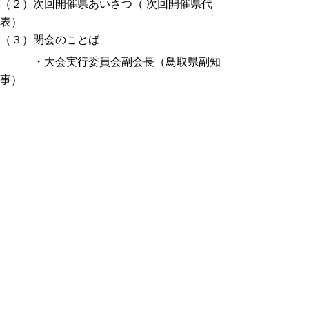
（２）次回開催県あいさつ（ 次回開催県代
表）
（３）閉会のことば
・大会実行委員会副会長（鳥取県副知
事）
【企画展示】
医療のルーツ白兎神社・赤猪岩神社、医工連
携、とっとり発の医療技術、東京2025デフ
リンピック鳥取県選手、日本赤十字社の活
動、献血推進活動の紹介、手話のワークショ
ップ、ミニ手話教室、鳥取県の観光・食の
PR、「ぼうさいこくたい2026in鳥取」開催
PR、献血運動推進「標語・ポスターデザイ
ン」入賞作品や書道パフォーマンス作品の展
示、体験コーナー（献血VR体験、静脈の観
察体験、へモグロビン数値の判定体験、血管