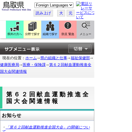
こ
の
ペ
読み上げ
大
元
ー
ジ
を
翻
訳
県外の方へ
分野で探す
組織で探す
防災 緊急
メニュー
す
る
現在の位置：
ホーム
県の組織と仕事
福祉保健部
健康医療局
医療・保険課
第６２回献血運動推進全
国大会関連情報
第６２回献血運動推進全
国大会関連情報
お知らせ
・
「第６２回献血運動推進全国大会」の開催につい
て