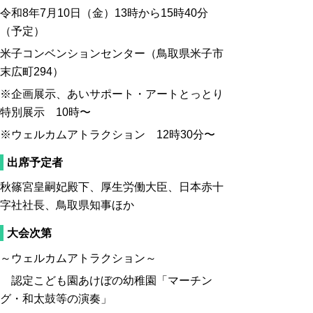
令和8年7月10日（金）13時から15時40分
（予定）
米子コンベンションセンター（鳥取県米子市
末広町294）
※企画展示、あいサポート・アートとっとり
特別展示 10時〜
※ウェルカムアトラクション 12時30分〜
出席予定者
秋篠宮皇嗣妃殿下、厚生労働大臣、日本赤十
字社社長、鳥取県知事ほか
大会次第
～ウェルカムアトラクション～
認定こども園あけぼの幼稚園「マーチン
グ・和太鼓等の演奏」