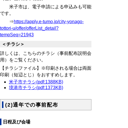
米子市は、電子申請による申込みも可能
です。
⇒
https://apply.e-tumo.jp/city-yonago-
tottori-u/offer/offerList_detail?
tempSeq=21943
＜チラシ＞
詳しくは、こちらのチラシ（事前配布説明会
用）をご覧ください。
【チラシファイル】※印刷される場合は両面
印刷（短辺とじ）をおすすめします。
米子市チラシ(pdf:1388KB)
境港市チラシ(pdf:1373KB)
(2)通年での事前配布
日程及び会場