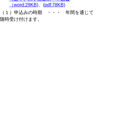
（word:29KB)
、
(pdf:78KB)
（１）申込みの時期 ・・・ 年間を通じて
随時受け付けます。
受取り希望日（予約日）の１０日前まで
に申込書の提出をお願いします。
（２）提出先
鳥取県西部総合事務所米子保健所（電
話：０８５９－３１－９３１６）
医薬・感染症対策課
〒683-0054 米子市糀町1丁目１６０
（西部総合事務所２号館3階）
Eメール：
yonagohoken@pref.tottori.lg.jp
FAX：０８５９－３４－１３９２
（３）提出方法
持参（9時～17時 ※但し、土・日・祝
日など閉庁日を除く）、Eメール、
FAX、郵送