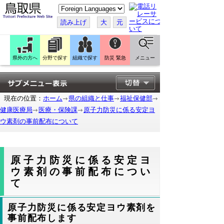
こ
の
ペ
読み上げ
大
元
ー
ジ
を
翻
訳
県外の方へ
分野で探す
組織で探す
防災 緊急
メニュー
す
る
現在の位置：
ホーム
県の組織と仕事
福祉保健部
健康医療局
医療・保険課
原子力防災に係る安定ヨ
ウ素剤の事前配布について
原子力防災に係る安定ヨ
ウ素剤の事前配布につい
て
原子力防災に係る安定ヨウ素剤を
事前配布します