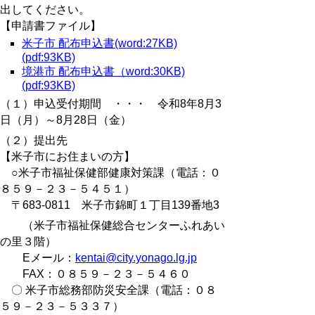
出してください。
【申請書ファイル】
米子市 配布申込書(word:27KB)
(pdf:93KB)
境港市 配布申込書（word:30KB)
(pdf:93KB)
（１）申込受付期間 ・・・ 令和8年8月3
日（月）～8月28日（金）
（２）提出先
【米子市にお住まいの方】
○米子市福祉保健部健康対策課（電話：０
８５９－２３－５４５１）
〒683-0811 米子市錦町１丁目139番地3
（米子市福祉保健総合センターふれあい
の里３階）
Eメール：
kentai@city.yonago.lg.jp
FAX：０８５９－２３－５４６０
〇 米子市総務部防災安全課（電話：０８
５９－２３－５３３７）