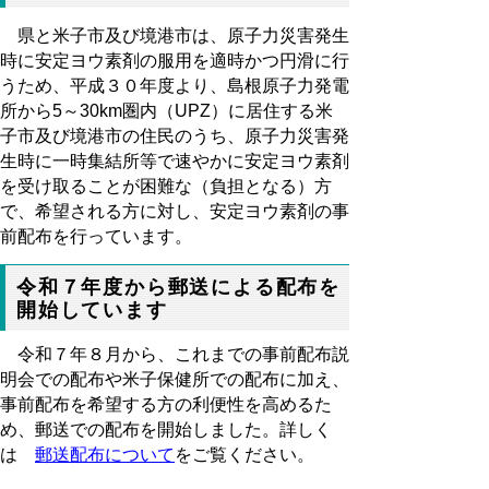
県と米子市及び境港市は、原子力災害発生
時に安定ヨウ素剤の服用を適時かつ円滑に行
うため、平成３０年度より、島根原子力発電
所から5～30km圏内
（UPZ）
に居住する米
子市及び境港市の住民のうち、原子力災害発
生時に一時集結所等で速やかに安定ヨウ素剤
を受け取ることが困難な（負担となる）方
で、希望される方に対し、安定ヨウ素剤の事
前配布を行っています。
令和７年度から郵送による配布を
開始しています
令和７年８月から、これまでの事前配布説
明会での配布や米子保健所での配布に加え、
事前配布を希望する方の利便性を高めるた
め、郵送での配布を開始しました。詳しく
は
郵送配布について
をご覧ください。