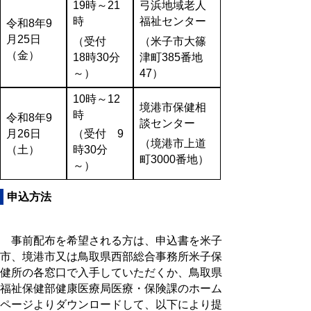
19時～21
弓浜地域老人
時
福祉センター
令和8年9
月25日
（受付
（米子市大篠
（金）
18時30分
津町385番地
～）
47）
10時～12
境港市保健相
時
令和8年9
談センター
月26日
（受付 9
（境港市上道
（土）
時30分
町3000番地）
～）
申込方法
事前配布を希望される方は、申込書を米子
市、境港市又は鳥取県西部総合事務所米子保
健所の各窓口で入手していただくか、鳥取県
福祉保健部健康医療局医療・保険課のホーム
ページよりダウンロードして、以下により提