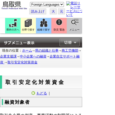
こ
の
ペ
読み上げ
大
元
ー
ジ
を
翻
訳
県外の方へ
分野で探す
組織で探す
防災 緊急
メニュー
す
る
現在の位置：
ホーム
県の組織と仕事
商工労働部
企業支援課
中小企業への融資
企業自立サポート融
資
取引安定化対策資金
取引安定化対策資金
もどる
｜
融資対象者