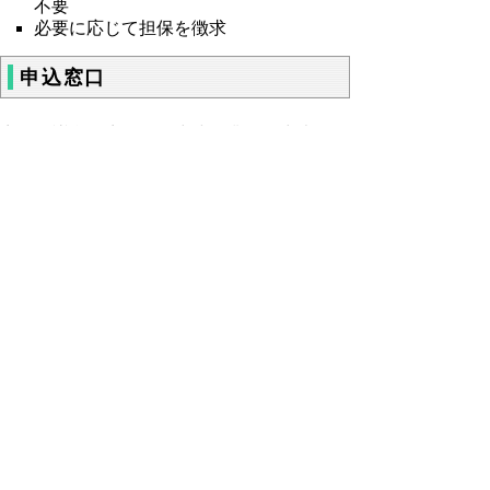
不要
必要に応じて担保を徴求
申込窓口
商工会議所、商工会、中小企業団体中央会
お問い合わせ先
企業支援課（金融担当） 電話 0857-
26-7453・7249
ファクシミリ
0857-26-
8078
▲ページ上部に戻る
と
個人情報保護
|
リンクについて
|
著作権に
り
ついて
|
アクセシビリティ