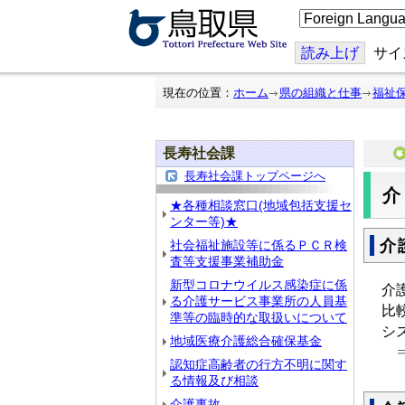
こ
の
ペ
ー
読み上げ
サイ
ジ
を
翻
現在の位置：
ホーム
県の組織と仕事
福祉
訳
す
る
長寿社会課
長寿社会課トップページへ
★各種相談窓口(地域包括支援セ
ンター等)★
介
社会福祉施設等に係るＰＣＲ検
査等支援事業補助金
新型コロナウイルス感染症に係
介
る介護サービス事業所の人員基
比
準等の臨時的な取扱いについて
シ
地域医療介護総合確保基金
⇒
認知症高齢者の行方不明に関す
る情報及び相談
介護事故