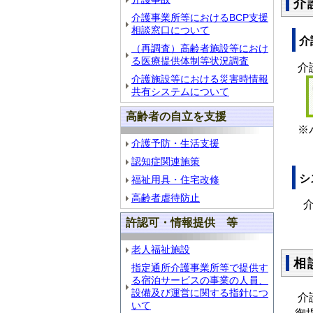
介
介護事業所等におけるBCP支援
相談窓口について
介
（再調査）高齢者施設等におけ
る医療提供体制等状況調査
介
介護施設等における災害時情報
共有システムについて
高齢者の自立を支援
※
介護予防・生活支援
認知症関連施策
シ
福祉用具・住宅改修
高齢者虐待防止
介
許認可・情報提供 等
老人福祉施設
相
指定通所介護事業所等で提供す
る宿泊サービスの事業の人員、
設備及び運営に関する指針につ
介
いて