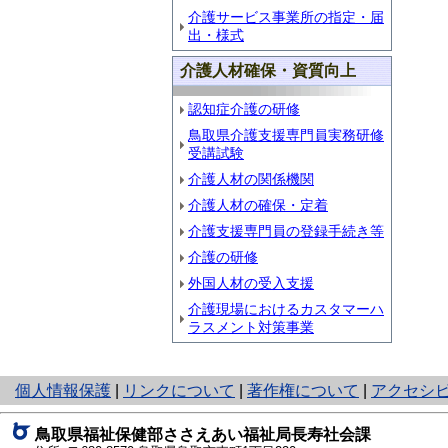
介護サービス事業所の指定・届
出・様式
介護人材確保・資質向上
認知症介護の研修
鳥取県介護支援専門員実務研修
受講試験
介護人材の関係機関
介護人材の確保・定着
介護支援専門員の登録手続き等
介護の研修
外国人材の受入支援
介護現場におけるカスタマーハ
ラスメント対策事業
と
個人情報保護
|
リンクについて
|
著作権について
|
アクセシ
り
ネ
鳥取県福祉保健部ささえあい福祉局長寿社会課
ッ