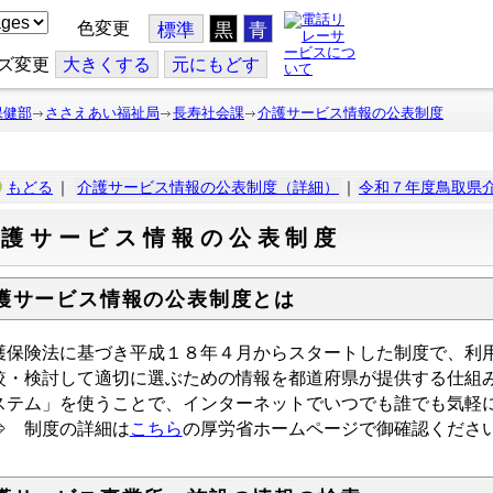
色変更
標準
黒
青
ズ変更
大
きくする
元
にもどす
保健部
ささえあい福祉局
長寿社会課
介護サービス情報の公表制度
もどる
｜
介護サービス情報の公表制度（詳細）
｜
令和７年度鳥取県
介護サービス情報の公表制度
護サービス情報の公表制度とは
護保険法に基づき平成１８年４月からスタートした制度で、利
較・検討して適切に選ぶための情報を都道府県が提供する仕組
ステム」を使うことで、インターネットでいつでも誰でも気軽
 制度の詳細は
こちら
の厚労省ホームページで御確認くださ