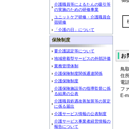
御
介護職員等によるたんの吸引等
の実施のための研修事業
ユニットケア研修・介護職員合
宿研修
「介護の日」について
保険制度
要介護認定等について
お
地域密着型サービスの外部評価
業務管理体制
鳥
介護保険制度関係通達関係
住所
介護保険制度
電話 
介護保険施設等の指導監督に係
ファ
る結果の公表
E-m
介護職員処遇改善加算等の算定
に係る届出
介護サービス情報の公表制度
介護サービス事業者経営情報の
報告について