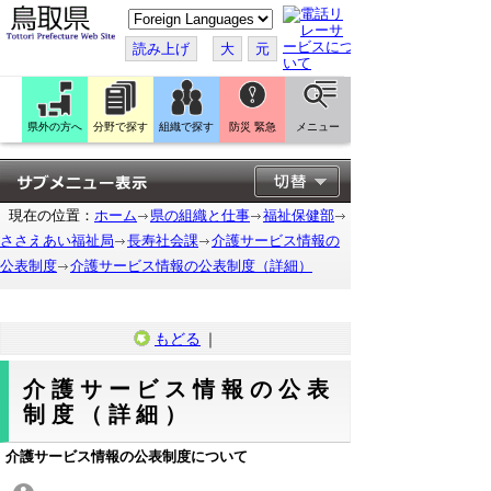
こ
の
ペ
読み上げ
大
元
ー
ジ
を
翻
訳
県外の方へ
分野で探す
組織で探す
防災 緊急
メニュー
す
る
現在の位置：
ホーム
県の組織と仕事
福祉保健部
ささえあい福祉局
長寿社会課
介護サービス情報の
公表制度
介護サービス情報の公表制度（詳細）
もどる
｜
介護サービス情報の公表
制度（詳細）
介護サービス情報の公表制度について