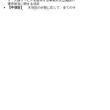
２．介護サービスを提供する事業所又は施設の
運営状況に関する項目
【中項目】
大項目の分類に応じて、全てのサ
ービス共通に１０区分に分類されています。
【小項目】
中項目の分類に応じて、各サービ
スの特性を踏まえた、具体的な内容が分類され
ています。
「確認事項」
小項目の分類に応じて、介護サ
ービス事業所が実際に行っている事柄（事実＝
取り組み状況）を、利用者が確認するための項
目です。
「確認のための材料」
確認事項について、調
査員が事実確認した材料の有無を確認するため
の項目です。
情報の公表の頻度
介護サービス事業所は、１年に１回、介護サービス
情報を都道府県又は指定情報公表センターに報告し
ます。
都道府県又は指定調査機関は、１年に１回、調査情
報を調査した後、基本情報と合わせて公表します。
なお、新たに指定を受けた介護サービス事業所は、
介護サービスを提供しようとする際に、基本情報の
みを報告します。