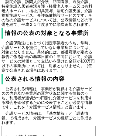
訪問介護、訪問入浴介護、訪問看護、通所介護、
特定施設入居者生活介護（軽費老人ホーム又は有料
老人ホーム）、福祉用具貸与、居宅介護支援、介護
福祉施設サービス、介護保健施設サービスです。そ
の他の介護サービスについては、公表情報などの準
備を経て、平成２１年度までに順次追加されます。
情報の公表の対象となる事業所
介護保険法にもとづく指定事業者のうち、常時、
介護サービスを提供していない事業所については、
対象となりません。具体的には、都道府県が定める
報告に係る計画の基準日前の１年間において、介護
サービスの対価として支払いを受けた金額が100万円
以下の事業所については、対象となりません。（任
意で公表される場合はあります。）
公表される情報の内容
公表される情報は、事業所が提供する介護サービ
スの内容及び事業所の運営状況に関する情報のう
ち、利用者が適切かつ円滑に介護サービスを利用す
る機会を確保するために公表することが必要な情報
です。これを「介護サービス情報」と言います。
介護サービス情報は、「基本情報」と「調査情
報」で構成され、介護サービスの種類ごとに作成さ
れます。