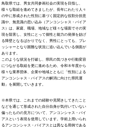
鳥取県では、男女共同参画社会の実現を目指し、
様々な取組を進めてきましたが、長年にわたり人々
の中に形成された性別に基づく固定的な役割分担意
識や、無意識の思い込み（アンコンシャス・バイア
ス）は、家庭、職場、地域など様々な場面でその実
現を阻害し、女性にとって個性と能力の発揮を妨げ
る障壁となるばかりでなく、男性にとっても、プレ
ッシャーとなり困難な状況に追い込んでいる側面が
あります。
このような状況を打破し、県民の気づきや行動変容
につながる取組を更に進めるため、令和８年度から
様々な業界団体、企業や地域とともに「性別による
アンコンシャス・バイアスの解消に向けた県民運
動」を展開していきます。
※本県では、これまでの経験や見聞きしてきたこと
などを通じて形成された自分自身が気付いていない
偏ったものの見方について、アンコンシャス・バイ
アスという表現を使用しています。学術上用いられ
るアンコンシャス・バイアスとは異なる用例である