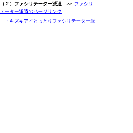
（２）ファシリテーター派遣
>>
ファシリ
テーター派遣のページリンク
・キズキアイとっとりファシリテーター派
遣事業実施要綱 (pdf:46KB)
・キズキアイとっとりファシリテーター派
遣事業実施要領 (pdf:43KB)
・申請書ほか様式 (doc:42KB)
・
チラシ (pdf:164KB) (pdf:162KB)
企業向け支援制度
共同参画に係る目標（KPI等）を達成した
企業に対し、福利厚生等に係る経費を支援
>>
目標達成企業等支援補助金のページリ
ンク
＜要綱・要領、チラシデータ＞
・鳥取県男女共同参画推進に係る目標達成