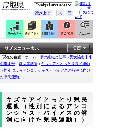
こ
の
ペ
読み上げ
大
元
ー
ジ
を
翻
訳
県外の方へ
分野で探す
組織で探す
防災 緊急
メニュー
す
る
現在の位置：
ホーム
県の組織と仕事
男女協働未来
創造本部
県民運動課
キズキアイとっとり県民運動
（性別によるアンコンシャス・バイアスの解消に向け
た県民運動））
キズキアイとっとり県民
運動（性別によるアンコ
ンシャス・バイアスの解
消に向けた県民運動））