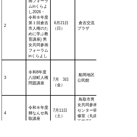
画フォーラ
ムinくらよ
し2026・
令和８年度
第１回倉吉
6月21日
倉吉交流
2
市人権のた
（日）
プラザ
めに学ぶ教
育講座) 男
女共同参画
フォーラム
inくらよし
令和8年度
船岡地区
3
八頭町人権
7月 3日
公民館
問題講座
（金）
鳥取市男
女共同参画
令和８年度
7月11日
センター研
4
輝なんせ鳥
（土）
修室（丸由
取講座
百貨店5
階）
よりん彩開
エースパッ