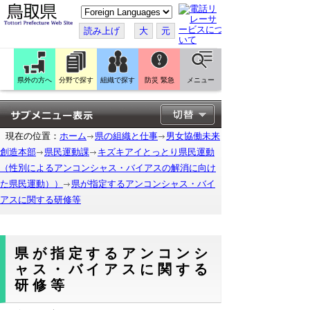
こ
の
ペ
読み上げ
大
元
ー
ジ
を
翻
訳
県外の方へ
分野で探す
組織で探す
防災 緊急
メニュー
す
る
現在の位置：
ホーム
県の組織と仕事
男女協働未来
創造本部
県民運動課
キズキアイとっとり県民運動
（性別によるアンコンシャス・バイアスの解消に向け
た県民運動））
県が指定するアンコンシャス・バイ
アスに関する研修等
県が指定するアンコンシ
ャス・バイアスに関する
研修等