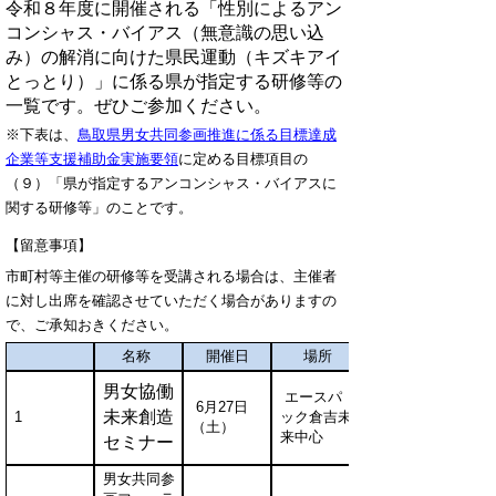
令和８年度に開催される「性別によるアン
コンシャス・バイアス（無意識の思い込
み）の解消に向けた県民運動（キズキアイ
とっとり）」に係る県が指定する研修等の
一覧です。ぜひご参加ください。
※下表は、
鳥取県男女共同参画推進に係る目標達成
企業等支援補助金実施要領
に定める目標項目の
（９）「県が指定するアンコンシャス・バイアスに
関する研修等」のことです。
【留意事項】
市町村等主催の研修等を受講される場合は、主催者
に対し出席を確認させていただく場合がありますの
で、ご承知おきください。
名称
開催日
場所
男女協働
エースパ
6月27日
未来創造
1
ック倉吉未
（土）
来中心
セミナー
男女共同参