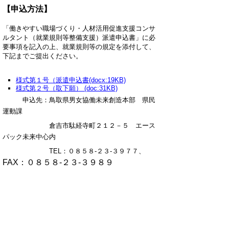
【申込方法】
「働きやすい職場づくり・人材活用促進支援コンサ
ルタント（就業規則等整備支援）派遣申込書」に必
要事項を記入の上、就業規則等の規定を添付して、
下記までご提出ください。
様式第１号（
派遣申込書(docx:19KB)
様式第２号（取下願） (doc:31KB)
申込先：鳥取県男女協働未来創造本部 県民
運動課
倉吉市駄経寺町２１２－５ エース
パック未来中心内
TEL：０８５８-２３-３９７７、
FAX：０８５８-２３-３９８９
【実施要領】
働きやすい職場づくり・人材活用促進支援コンサル
タント（就業規則等整備支援）派遣事業実施要領
(pdf:64KB)