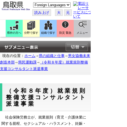
こ
の
ペ
読み上げ
大
元
ー
ジ
を
翻
訳
県外の方へ
分野で探す
組織で探す
防災 緊急
メニュー
す
る
現在の位置：
ホーム
県の組織と仕事
男女協働未来
創造本部
県民運動課
（令和８年度）就業規則整備
支援コンサルタント派遣事業
（令和８年度）就業規則
整備支援コンサルタント
派遣事業
社会保険労務士が、就業規則（育児・介護休業に
関する規程、セクシュアル・ハラスメント、妊娠・