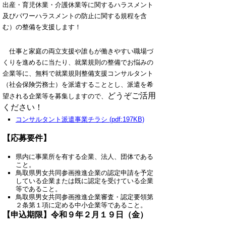
出産・育児休業・介護休業等に関するハラスメント
及びパワーハラスメントの防止に関する規程を含
む）の整備を支援します！
仕事と家庭の両立支援や誰もが働きやすい職場づ
くりを進めるに当たり、就業規則の整備でお悩みの
企業等に、無料で就業規則整備支援コンサルタント
（社会保険労務士）を派遣することとし、派遣を希
どうぞご活用
望される企業等を募集しますので、
ください！
コンサルタント派遣事業チラシ (pdf:197KB)
【応募要件】
県内に事業所を有する企業、法人、団体である
こと。
鳥取県男女共同参画推進企業の認定申請を予定
している企業または既に認定を受けている企業
等であること。
鳥取県男女共同参画推進企業審査・認定要領第
２条第１項に定める中小企業等であること。
【申込期限】令和９年２月１９日（金）