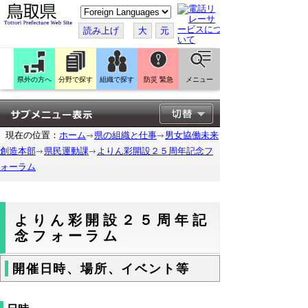
こ
の
ペ
読み上げ
大
元
ー
ジ
を
翻
訳
県外の方へ
分野で探す
組織で探す
防災 緊急
メニュー
す
る
現在の位置：
ホーム
県の組織と仕事
男女協働未来
創造本部
県民運動課
よりん彩開設２５周年記念フ
ォーラム
よりん彩開設２５周年記
念フォーラム
開催日時、場所、イベント等