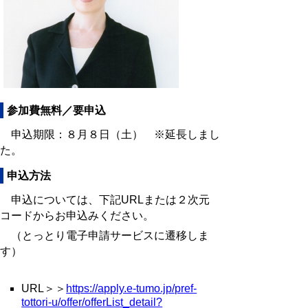
参加費無料／要申込
申込期限：８月８日（土） ※延長しまし
た。
申込方法
申込については、下記URLまたは２次元
コードからお申込みください。
（とっとり電子申請サービスに遷移しま
す）
URL＞＞
https://apply.e-tumo.jp/pref-
tottori-u/offer/offerList_detail?