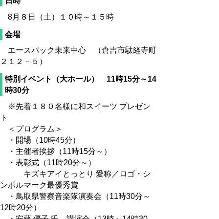
日時
8月８日（土）１０時～１５時
会場
エースパック未来中心 （倉吉市駄経寺町
２１２－５）
特別イベント（大ホール） 11時15分～14
時30分
※先着１８０名様に和スイーツ プレゼン
ト
＜プログラム＞
・開場（10時45分）
・主催者挨拶（11時15分～）
・表彰式（11時20分～）
キズキアイとっとり 愛称／ロゴ・シ
ンボルマーク最優秀賞
・鳥取県警察音楽隊演奏会（11時30分～
12時20分）
・安藤 優子 氏 講演会（13時～14時30