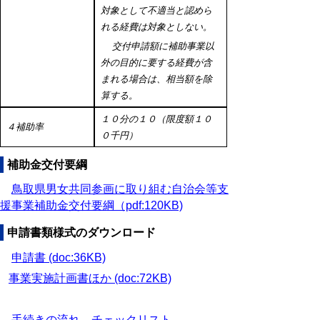
対象として不適当と認めら
れる経費は対象としない。
交付申請額
に補助事業以
外の目的に要する経費が含
まれる場合は、相当額を除
算する。
１０分の１０（限度額１０
４補助率
０千円）
補助金交付要綱
鳥取県男女共同参画に取り組
む自治会等支
援事業補助金交付要綱（pdf:120KB)
申請書類様式のダウンロード
申請書 (doc:36KB)
事業実施計画書ほか (doc:72KB)
手続きの流れ、チェックリスト