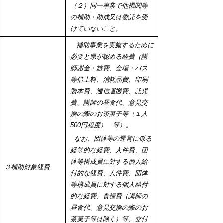
（２）同一事業で他機関等
の補助・助成又は委託を受
けていないこと。
補助事業を実施するために
必要と県が認める経費（講
師謝金・旅費、会場・バス
等借上料、消耗品費、印刷
製本費、通信運搬費、託児
費、講師の昼食代、意見交
換の際のお茶菓子等（１人
500円程度） 等）。
なお、団体等の運営に係る
経常的な経費、人件費、団
体等構成員に対する個人給
３補助対象経費
付的な経費、人件費、団体
等構成員に対する個人給付
的な経費、食糧費（講師の
昼食代、意見交換の際のお
茶菓子等は除く）等、交付