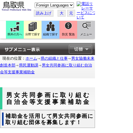
こ
の
ペ
読み上げ
大
元
ー
ジ
を
翻
訳
県外の方へ
分野で探す
組織で探す
防災 緊急
メニュー
す
る
現在の位置：
ホーム
県の組織と仕事
男女協働未来
創造本部
県民運動課
男女共同参画に取り組む自治
会等支援事業補助金
男女共同参画に取り組む
自治会等支援事業補助金
補助金を活用して男女共同参画に
取り組む団体を募集します！