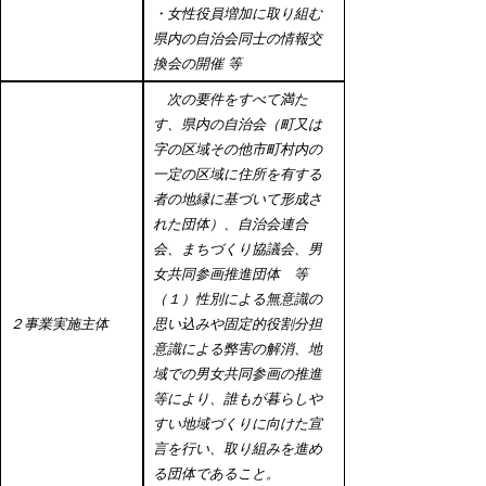
・
女性役員増加に取り組む
県内の自治会同士の情報交
換会の開催 等
次の要件をすべて満た
す、県内の自治会（町又は
字の区域その他市町村内の
一定の区域に住所を有する
者の地縁に基づいて形成さ
れた団体）、自治会連合
会、まちづくり協議会、男
女共同参画推進団体 等
（１）性別による無意識の
２事業実施主体
思い込みや固定的役割分担
意識による弊害の解消、地
域での男女共同参画の推進
等により、誰もが暮らしや
すい地域づくりに向けた宣
言を行い、取り組みを進め
る団体であること。