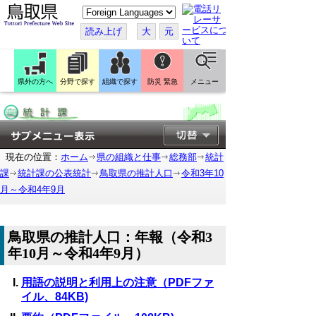
こ
の
ペ
読み上げ
大
元
ー
ジ
を
翻
訳
県外の方へ
分野で探す
組織で探す
防災 緊急
メニュー
す
る
現在の位置：
ホーム
県の組織と仕事
総務部
統計
課
統計課の公表統計
鳥取県の推計人口
令和3年10
月～令和4年9月
鳥取県の推計人口：年報（令和3
年10月～令和4年9月）
用語の説明と利用上の注意（PDFファ
イル、84KB)