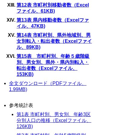
第12表 市町村別移動者数（Excel
ファイル、61KB)
第13表 県内移動者数（Excelファ
イル、47KB)
第14表 市町村別、県外地域別、男
女別転入・転出者数（Excelファイ
ル、89KB)
第15表 市町村別、年齢５歳階級
別、男女別、県外・県内別転入・
転出者数（Excelファイル、
153KB)
全文ダウンロード（PDFファイル、
1.99MB)
参考統計表
第1表 市町村別、男女別、年齢3区
分別人口の推移（Excelファイル、
126KB)