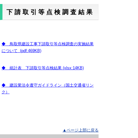
下請取引等点検調査結果
◆ 鳥取県建設工事下請取引等点検調査の実施結果
について (pdf:469KB)
◆ 統計表 下請取引等点検結果 (xlsx:14KB)
◆ 建設業法令遵守ガイドライン（国土交通省リン
ク）
▲ページ上部に戻る