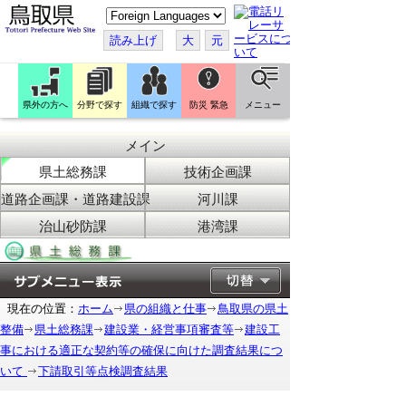
こ
の
ペ
読み上げ
大
元
ー
ジ
を
翻
訳
県外の方へ
分野で探す
組織で探す
防災 緊急
メニュー
す
る
メイン
県土総務課
技術企画課
道路企画課・道路建設課
河川課
治山砂防課
港湾課
現在の位置：
ホーム
県の組織と仕事
鳥取県の県土
整備
県土総務課
建設業・経営事項審査等
建設工
事における適正な契約等の確保に向けた調査結果につ
いて
下請取引等点検調査結果