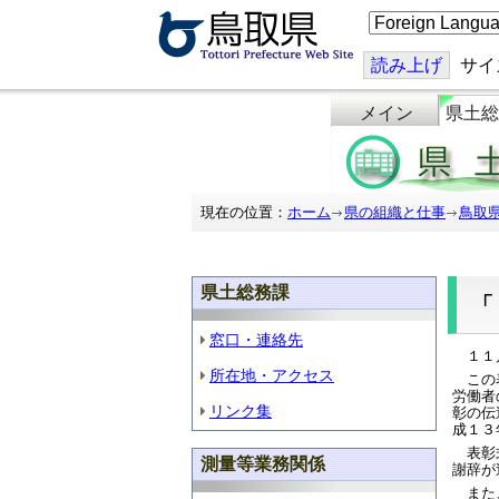
こ
の
ペ
ー
読み上げ
サイ
ジ
を
メイン
県土総
翻
訳
す
る
現在の位置：
ホーム
県の組織と仕事
鳥取
県土総務課
窓口・連絡先
１１月
所在地・アクセス
この表
労働者
リンク集
彰の伝
成１３
表彰式
測量等業務関係
謝辞が
また、