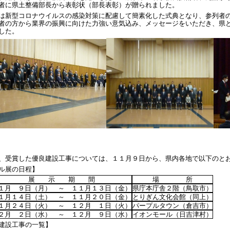
者に県土整備部長から表彰状（部長表彰）が贈られました。
新型コロナウイルスの感染対策に配慮して簡素化した式典となり、参列者の
者の方から業界の振興に向けた力強い意気込み、メッセージをいただき、県
した。
受賞した優良建設工事については、１１月９日から、県内各地で以下のとお
ル展の日程】
展 示 期 間
場 所
１月 ９日（月） ～ １１月１３日（金）
県庁本庁舎２階（鳥取市）
１月１４日（土） ～ １１月２０日（金）
とりぎん文化会館（同上）
１月２４日（火） ～ １２月 １日（火）
パープルタウン（倉吉市）
２月 ２日（水） ～ １２月 ９日（水）
イオンモール（日吉津村）
建設工事の一覧】