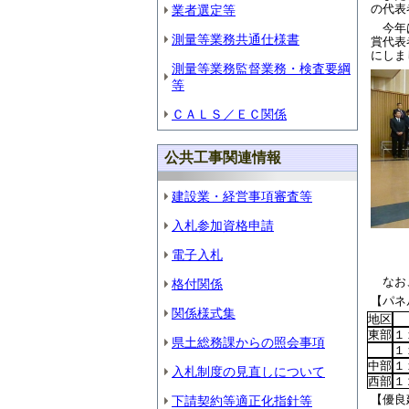
の代表
業者選定等
今年は
測量等業務共通仕様書
賞代表
にしま
測量等業務監督業務・検査要綱
等
ＣＡＬＳ／ＥＣ関係
公共工事関連情報
建設業・経営事項審査等
入札参加資格申請
電子入札
なお、
格付関係
【パネ
関係様式集
地区
東部
１
県土総務課からの照会事項
１
中部
１
入札制度の見直しについて
西部
１
【優良
下請契約等適正化指針等