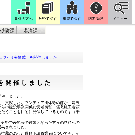
県外の方へ
分野で探す
組織で探す
防災 緊急
メニュー
砂防課
港湾課
土づくり表彰式」を開催しました
を開催しました
開催しました。
に貢献したボランティア団体等のほか、建設
からの建設事業関係功労者表彰、優良施工者顕
ただくことを目的に開催しているものです（平
分野で表彰等の対象となった方々の功績への
授与されました。
推薦のあった優良下請負業者についても、そ