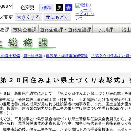
色変更
標準
黒
青
ズ変更
大
きくする
元
にもどす
務課
技術企画課
道路企画課・道路建設課
河川課
治山
県の県土整備
県土総務課
建設業・経営事項審査等
「第２０回住みよい県
「第２０回住みよい県土づくり表彰式」
６日、鳥取県庁講堂において、「第２０回住みよい県土づくり表彰式」を
彰式は、優良建設工事の施工者（技術者）、土木施設における清掃等の活動
の雇用改善に係る成果が見られる建設業者の知事表彰、また、国土交通大臣
達、披露等、建設業の魅力や公共工事の果たす役割について理解を深めてい
年～）。
では、平井知事と中島県議会地域づくり県土警察常任委員会委員長から、各
述べられ、業界関係団体の来賓も見守る中、知事から代表者へ直接表彰状が
知事表彰の後、優良工事を施工した３５歳以下の若手優良技術者、元請から