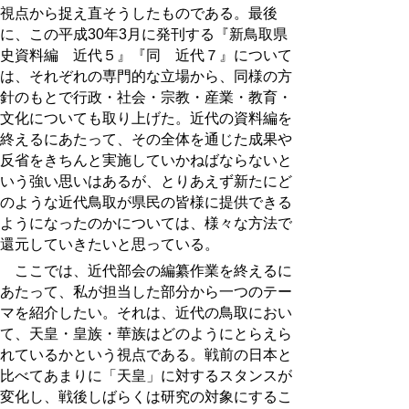
視点から捉え直そうしたものである。最後
に、この平成30年3月に発刊する『新鳥取県
史資料編 近代５』『同 近代７』について
は、それぞれの専門的な立場から、同様の方
針のもとで行政・社会・宗教・産業・教育・
文化についても取り上げた。近代の資料編を
終えるにあたって、その全体を通じた成果や
反省をきちんと実施していかねばならないと
いう強い思いはあるが、とりあえず新たにど
のような近代鳥取が県民の皆様に提供できる
ようになったのかについては、様々な方法で
還元していきたいと思っている。
ここでは、近代部会の編纂作業を終えるに
あたって、私が担当した部分から一つのテー
マを紹介したい。それは、近代の鳥取におい
て、天皇・皇族・華族はどのようにとらえら
れているかという視点である。戦前の日本と
比べてあまりに「天皇」に対するスタンスが
変化し、戦後しばらくは研究の対象にするこ