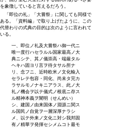
を象徴していると言えるだろう。
「即位の礼」「大嘗祭」に関しても同様で
ある。「資料編」で取り上げたように、この
代替わりの式典の目的は次のように言われて
いる。
一、即位ノ礼及大嘗祭ハ御一代ニ
唯一度行ハセラルル国家最高ノ大
典ニシテ、其ノ儀崇高・端厳タル
ヘキハ固ヨリ言ヲ待タサル所ナ
リ、念フニ、近時欧米ノ文化輸入
セラレテ包容・同化、尚未タ完カ
ラサルモノナキニアラス、此ノ大
礼ノ機会ヲ以テ儀式ノ根底ニ存ス
ル精神本義ヲ闡明（せんめい）
シ、建国ノ由来国体ノ淵源ニ関ス
ル国民ノ自覚ヲ一層深厚ナラシ
メ、以テ外来ノ文化ニ対シ我邦固
有ノ精華ヲ発揮セシメムコト最モ