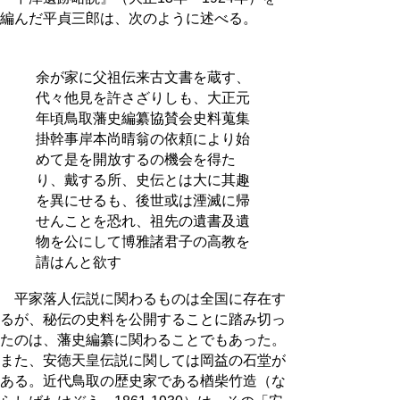
編んだ平貞三郎は、次のように述べる。
余が家に父祖伝来古文書を蔵す、
代々他見を許さざりしも、大正元
年頃鳥取藩史編纂協賛会史料蒐集
掛幹事岸本尚晴翁の依頼により始
めて是を開放するの機会を得た
り、戴する所、史伝とは大に其趣
を異にせるも、後世或は湮滅に帰
せんことを恐れ、祖先の遺書及遺
物を公にして博雅諸君子の高教を
請はんと欲す
平家落人伝説に関わるものは全国に存在す
るが、秘伝の史料を公開することに踏み切っ
たのは、藩史編纂に関わることでもあった。
また、安徳天皇伝説に関しては岡益の石堂が
ある。近代鳥取の歴史家である楢柴竹造（な