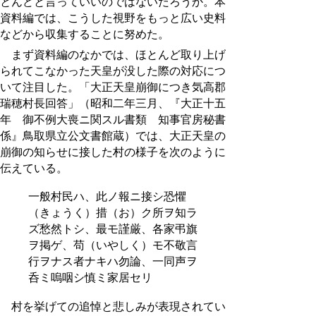
とんどと言っていいのではないだろうか。本
資料編では、こうした視野をもっと広い史料
などから収集することに努めた。
まず資料編のなかでは、ほとんど取り上げ
られてこなかった天皇が没した際の対応につ
いて注目した。「大正天皇崩御につき気高郡
瑞穂村長回答」（昭和二年三月、『大正十五
年 御不例大喪ニ関スル書類 知事官房秘書
係』鳥取県立公文書館蔵）では、大正天皇の
崩御の知らせに接した村の様子を次のように
伝えている。
一般村民ハ、此ノ報ニ接シ恐懼
（きょうく）措（お）ク所ヲ知ラ
ズ愁然トシ、最モ謹厳、各家弔旗
ヲ掲ゲ、苟（いやしく）モ不敬言
行ヲナス者ナキハ勿論、一同声ヲ
呑ミ嗚咽シ慎ミ家居セリ
村を挙げての追悼と悲しみが表現されてい