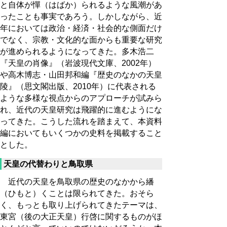
と自体が憚（はばか）られるような風潮があ
ったことも事実であろう。しかしながら、近
年においては政治・経済・社会的な側面だけ
でなく、宗教・文化的な面からも重要な研究
が進められるようになってきた。多木浩二
『天皇の肖像』（岩波現代文庫、2002年）
や高木博志・山田邦和編『歴史のなかの天皇
陵』（思文閣出版、2010年）に代表される
ような多様な視点からのアプローチが試みら
れ、近代の天皇研究は飛躍的に進むようにな
ってきた。こうした流れを踏まえて、本資料
編においてもいくつかの史料を掲載すること
とした。
天皇の代替わりと鳥取県
近代の天皇を鳥取県の歴史のなかから繙
（ひもと）くことは限られてきた。おそら
く、もっとも取り上げられてきたテーマは、
東宮（後の大正天皇）行啓に関するものがほ