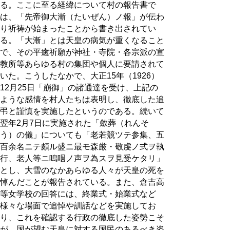
る。ここに至る経緯について村の報告書で
は、「先帝御大漸（たいぜん）ノ報」が伝わ
り祈祷が始まったことから書き出されてい
る。「大漸」とは天皇の病気が重くなること
で、その平癒祈願が神社・寺院・各宗派の宣
教所等あらゆる村の集団や個人に要請されて
いた。こうしたなかで、大正15年（1926）
12月25日「崩御」の諸通達を受け、上記の
ような感情を村人たちは表明し、徹底した追
弔と謹慎を実施したというのである。続いて
翌年2月7日に実施された「斂葬（れんそ
う）の儀」についても「老若競ツテ参集、五
百余名ニテ頗ル盛ニ最モ森厳・敬虔ノ式ヲ執
行、老人等ニ嗚咽ノ声ヲ為スヲ見受ケタリ」
とし、大雪のなかあらゆる人々が天皇の死を
悼んだことが報告されている。また、倉吉高
等女学校の回答には、終業式・始業式など
様々な場面で追悼や訓話などを実施してお
り、これを確認する行政の徹底した姿勢こそ
が、国が望む天皇に対する国民のあるべき姿