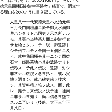
らしばたけぞう、1861-1930）は、その「安
徳天皇因幡国御潜幸事跡考」緒言で、調査す
る理由を次のように書き記している。
人皇八十一代安徳天皇ハ文治元年
三月長門国壇浦ニ於テ御入水崩御
遊ハシタリトハ国史ノ示ス所ナル
モ、其実ハ当時某方面ニ御潜行セ
サセ給ヒタルニテ、現ニ御遺跡ト
シテ伝フルモノ全国十五個所ニ及
ヒ、就中我因幡モ其一ニシテ岡益
石堂・姫路墓地ハ其御遺跡ナリト
伝称ス、予此ノ伝説・遺跡ニ対シ
非常ナル敬虔ノ念ヲ払ヒ、或ハ実
地ヲ調査シ、或ハ碑史籍ヲ捜求
シ、其資料積ノ堆ヲ成ス、而テ此
レニ拠テ古来伝説ノ決テ徒ニ徒爾
ニ非サルヲ知リ、頗ル信念ヲ堅フ
スルニ至レリ（後略、大正三年正
月八日）