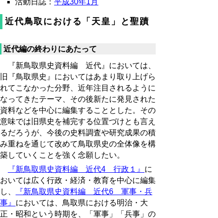
活動日誌：
平成30年1月
近代鳥取における「天皇」と聖蹟
近代編の終わりにあたって
『新鳥取県史資料編 近代』においては、
旧『鳥取県史』においてはあまり取り上げら
れてこなかった分野、近年注目されるように
なってきたテーマ、その後新たに発見された
資料などを中心に編集することとした。その
意味では旧県史を補完する位置づけとも言え
るだろうが、今後の史料調査や研究成果の積
み重ねを通じて改めて鳥取県史の全体像を構
築していくことを強く念願したい。
『新鳥取県史資料編 近代4 行政１』
に
おいては広く行政・経済・教育を中心に編集
し、
『新鳥取県史資料編 近代6 軍事・兵
事』
においては、鳥取県における明治・大
正・昭和という時期を、「軍事」「兵事」の