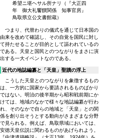
希望ニ堪ヘサル所ナリ（『大正四
年 御大礼饗饌関係 知事官房』
鳥取県立公文書館蔵）
つまり、代替わりの儀式を通じて日本国の
由来を改めて確認し、その自覚を国民に対し
て持たせることが目的として謳われているの
である。天皇と国民とのつながりをまさに演
出する一大イベントなのである。
近代の地誌編纂と「天皇」聖蹟の浮上
こうした天皇とのつながりを象徴するもの
は、一方的に国家から要請されるものばかり
ではない。明治の後半期から昭和戦前期にか
けては、地域のなかで様々な地誌編纂が行わ
れ、そのなかで自らの地域と「天皇」との関
係を創り出そうとする動向がさまざまな分野
で見られる。例えば、鳥取県域においては、
安徳天皇伝説に関わるものがあげられよう。
『中津遺跡略説』（大正13年 1924年）を