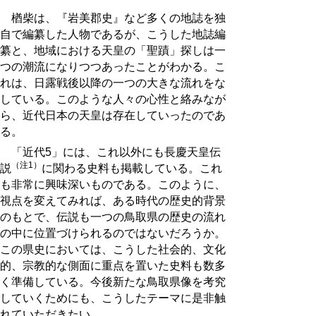
楢柴は、『岩美郡史』など多くの地誌を独
自で編纂した人物であるが、こうした地誌編
纂と、地域における天皇の「聖蹟」探しは一
つの潮流になりつつあったことがわかる。こ
れは、日露戦後以降の一つの大きな流れをな
している。このような人々の心性と絡みなが
ら、近代日本の天皇は存在していったのであ
る。
「近代5」には、これ以外にも長慶天皇伝
（注1）
説
に関わる史料も掲載している。これ
も非常に興味深いものである。このように、
視点を変えてみれば、ある時代の歴史的背景
のもとで、伝説も一つの鳥取県の歴史の流れ
の中に位置づけられるのではないだろうか。
この県史においては、こうした社会的、文化
的、宗教的な側面に重点を置いた史料も数多
く準備している。今後新たな鳥取県像を考究
していくためにも、こうしたテーマに是非触
れていただきたい。