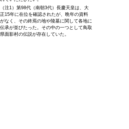
（注1）第98代（南朝3代）長慶天皇は、大
正15年に在位を確認されたが、晩年の資料
がなく、その終焉の地や陵墓に関して各地に
伝承が並びたった。その中の一つとして鳥取
県面影村の伝説が存在していた。
宮内庁が面影村の長慶天皇陵を調査したとき
の図面
（「鳥取県岩美郡面影村旧蹟取調図」宮内公
文書館所蔵資料67268）