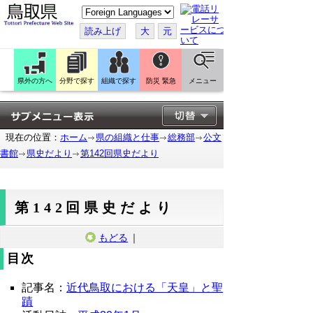
こ
の
ペ
読み上げ
大
元
ー
ジ
を
翻
訳
県外の方へ
分野で探す
組織で探す
防災 緊急
メニュー
す
る
現在の位置：
ホーム
県の組織と仕事
総務部
公文
書館
県史だより
第142回県史だより
第142回県史だより
もどる
｜
目次
記事名：
近代鳥取における「天皇」と聖
蹟