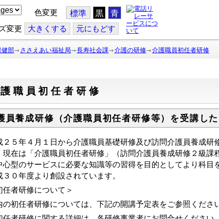
色変更
標準
黒
青
ズ変更
大
きくする
元
にもどす
保健部
ささえあい福祉局
長寿社会課
介護の研修
介護職員初任者研修
介護職員初任者研修
護員養成研修（介護職員初任者研修等）を受講した
成２５年４月１日から介護職員基礎研修及び訪問介護員養成研
、現在は「介護職員初任者研修」（訪問介護員養成研修２級課
中心型のサービスに必要な知識等の習得を目的としてより科目
成３０年度より創設されています。
初任者研修について＞
内の初任者研修については、下記の開講予定表をご参照くださ
初任者研修に関する詳細は、各研修事業者にお問合せください