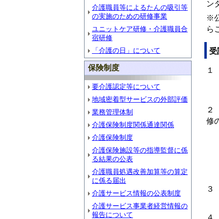
ン
介護職員等によるたんの吸引等
の実施のための研修事業
※
ユニットケア研修・介護職員合
ら
宿研修
「介護の日」について
受
保険制度
１
※
要介護認定等について
（
地域密着型サービスの外部評価
２
業務管理体制
修
介護保険制度関係通達関係
介護保険制度
介護保険施設等の指導監督に係
る結果の公表
介護職員処遇改善加算等の算定
に係る届出
３
介護サービス情報の公表制度
教
介護サービス事業者経営情報の
報告について
４