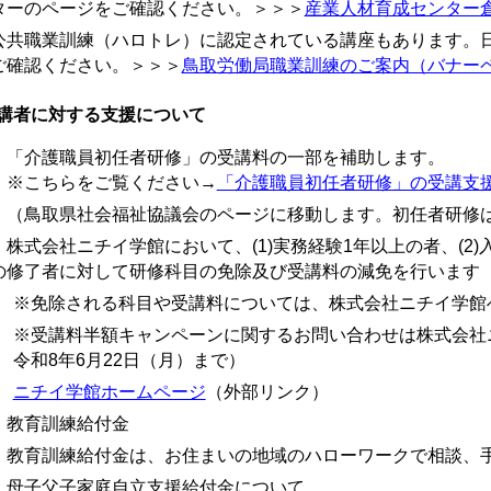
ターのページをご確認ください。＞＞＞
産業人材育成センター
公共職業訓練（ハロトレ）に認定されている講座もあります。
ご確認ください。＞＞＞
鳥取労働局職業訓練のご案内（バナー
講者に対する支援について
 「介護職員初任者研修」の受講料の一部を補助します。
こちらをご覧ください→
「介護職員初任者研修」の受講支
鳥取県社会福祉協議会のページに移動します。初任者研修は10
 株式会社ニチイ学館において、(1)実務経験1年以上の者、(2)
の修了者に対して研修科目の免除及び受講料の減免を行います（2
※免除される科目や受講料については、株式会社ニチイ学館
※受講料半額キャンペーンに関するお問い合わせは株式会社
令和8年6月22日（月）まで）
ニチイ学館ホームページ
（外部リンク）
 教育訓練給付金
育訓練給付金は、お住まいの地域のハローワークで相談、手
 母子父子家庭自立支援給付金について