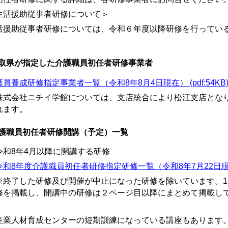
生活援助従事者研修について＞
活援助従事者研修については、令和６年度以降研修を行ってい
取県が指定した介護職員初任者研修事業者
員養成研修指定事業者一覧（令和8年8月4日現在） (pdf:54KB
株式会社ニチイ学館については、支店統合により松江支店とな
れます。
護職員初任者研修開講（予定）一覧
令和8年4月以降に開講する研修
令和8年度介護職員初任者研修指定研修一覧（令和8年7月22日現在） (
終了した研修及び開催が中止になった研修を除いています。1
修を掲載し、開講中の研修は２ページ目以降にまとめて掲載し
産業人材育成センターの短期訓練になっている講座もあります