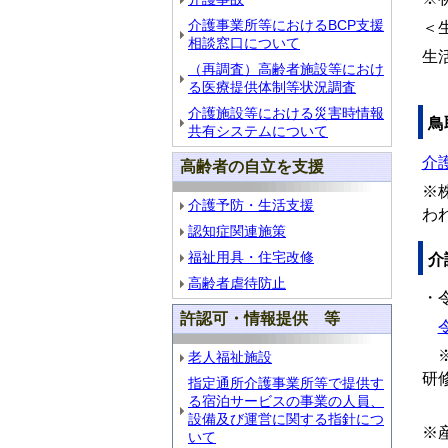
介護事業所等におけるBCP支援
＜
相談窓口について
生
（再調査）高齢者施設等におけ
る医療提供体制等状況調査
介護施設等における災害時情報
鳥
共有システムについて
介護
高齢者の自立を支援
※
介護予防・生活支援
わ
認知症関連施策
福祉用具・住宅改修
介
高齢者虐待防止
・
許認可・情報提供 等
※
老人福祉施設
研
指定通所介護事業所等で提供す
る宿泊サービスの事業の人員、
設備及び運営に関する指針につ
※
いて