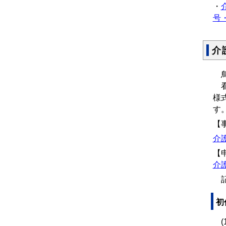
・
号・
介
鳥
看
様
す
【
介
【
介護
記
初
(