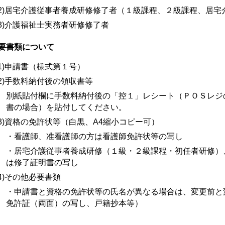
2)居宅介護従事者養成研修修了者（１級課程、２級課程、居宅
3)介護福祉士実務者研修修了者
要書類について
1)申請書（様式第１号）
2)手数料納付後の領収書等
別紙貼付欄に手数料納付後の「控１」レシート（ＰＯＳレジ
書の場合）を貼付してください。
3)資格の免許状等（白黒、A4縮小コピー可）
・看護師、准看護師の方は看護師免許状等の写し
・居宅介護従事者養成研修（１級・２級課程・初任者研修）
は修了証明書の写し
4)その他必要書類
・申請書と資格の免許状等の氏名が異なる場合は、変更前と
免許証（両面）の写し、戸籍抄本等）