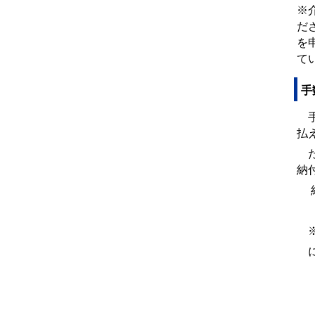
※
だ
を
て
手
手
払
た
納
納
※
に