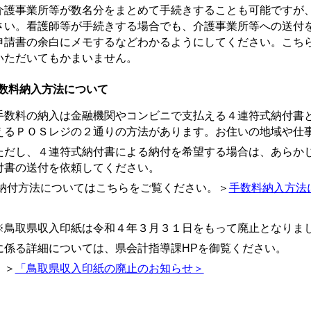
介護事業所等が数名分をまとめて手続きすることも可能ですが
さい。看護師等が手続きする場合でも、介護事業所等への送付
申請書の余白にメモするなどわかるようにしてください。こち
いただいてもかまいません。
数料納入方法について
数料の納入は金融機関やコンビニで支払える４連符式納付書と
えるＰＯＳレジの２通りの方法があります。お住いの地域や仕
だし、４連符式納付書による納付を希望する場合は、あらかじめ県長
付書の送付を依頼してください。
付方法についてはこちらをご覧ください。＞
手数料納入方法につい
鳥取県収入印紙は令和４年３月３１日をもって廃止となりま
係る詳細については、県会計指導課HPを御覧ください。
＞
「鳥取県収入印紙の廃止のお知らせ＞