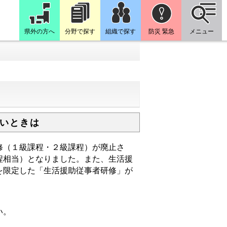
県外の方へ
分野で探す
組織で探す
防災 緊急
メニュー
いときは
修（１級課程・２級課程）が廃止さ
程相当）となりました。また、生活援
を限定した「生活援助従事者研修」が
い。
。