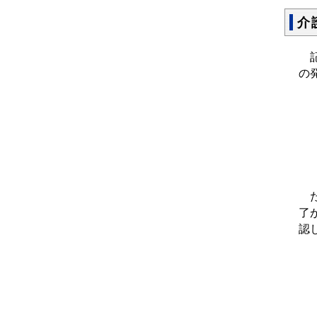
介
記
の
た
了
認