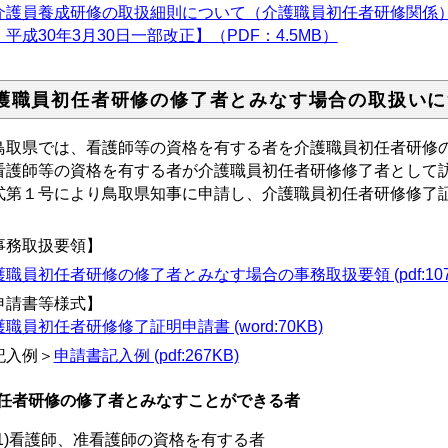
介護員養成研修の取扱細則について（介護職員初任者研修関係）【平
平成30年3月30日一部改正】（PDF：4.5MB）
護職員初任者研修の修了者とみなす場合の取扱いに
取県では、看護師等の資格を有する者を介護職員初任者研修の
護師等の資格を有する者が介護職員初任者研修修了者として訪
式第１号により鳥取県知事に申請し、介護職員初任者研修修了
。
事務取扱要領】
護職員初任者研修の修了者とみなす場合の事務取扱要領 (pdf:107
申請書等様式】
職員初任者研修修了証明申請書 (word:70KB)
入例＞
申請書記入例 (pdf:267KB)
任者研修の修了者とみなすことができる者
1)看護師、准看護師の資格を有する者