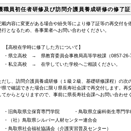
護職員初任者研修及び訪問介護員養成研修の修了証
載内容に変更がある場合や紛失等により修了証等の再交付を依
発行となるため、各事業者へお問い合わせください。
【高校在学時に修了した方について】
・県立高校 → 県教育委員会事務局高等学校課（0857-26-
・私立高校 → 在学していた学校へご相談ください。
だし、訪問介護員養成研修（１級２級、基礎研修課程）の次の
が県で確認できた場合に限り県長寿社会課で再交付します。再
してからとなりますので、事前に県長寿社会課へお問い合わせ
・旧鳥取県立保育専門学院 ・鳥取県立歯科衛生
・（社）鳥取県シルバー人材センター連合会
・鳥取県社会福祉協議会（介護実習普及センター）