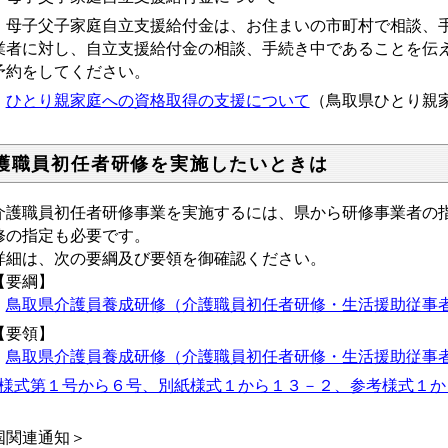
子父子家庭自立支援給付金は、お住まいの市町村で相談、手
業者に対し、自立支援給付金の相談、手続き中であることを伝
予約をしてください。
ひとり親家庭への資格取得の支援について
（鳥取県ひとり親
護職員初任者研修を実施したいときは
護職員初任者研修事業を実施するには、県から研修事業者の指
修の指定も必要です。
細は、次の要綱及び要領を御確認ください。
要綱】
・
鳥取県介護員養成研修（介護職員初任者研修・生活援助従事者研
要領】
・
鳥取県介護員養成研修（介護職員初任者研修・生活援助従事者研修
様式第１号から６号、別紙様式１から１３－２、参考様式１から８(docx:
国関連通知＞