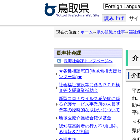
こ
の
ペ
ー
読み上げ
サイ
ジ
を
翻
現在の位置：
ホーム
県の組織と仕事
福祉
訳
す
る
長寿社会課
長寿社会課トップページへ
★各種相談窓口(地域包括支援セ
介
ンター等)★
社会福祉施設等に係るＰＣＲ検
査等支援事業補助金
平
れ
新型コロナウイルス感染症に係
る介護サービス事業所の人員基
助
準等の臨時的な取扱いについて
平
地域医療介護総合確保基金
＜
認知症高齢者の行方不明に関す
県
る情報及び相談
※
介護事故