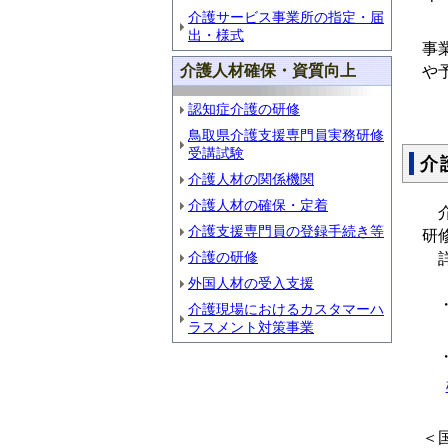
介護サービス事業所の指定・届
母
出・様式
事
介護人材確保・資質向上
や
認知症介護の研修
鳥取県介護支援専門員実務研修
受講試験
介
介護人材の関係機関
介護人材の確保・定着
介
介護支援専門員の登録手続き等
研
介護の研修
詳
【
外国人材の受入支援
介護現場におけるカスタマーハ
ラスメント対策事業
【
＜