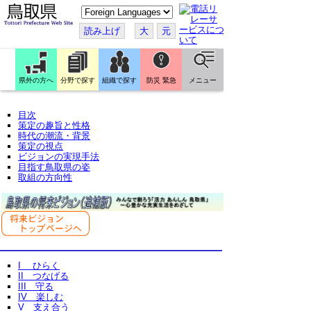
こ
の
ペ
読み上げ
大
元
ー
ジ
を
翻
訳
県外の方へ
分野で探す
組織で探す
防災 緊急
メニュー
す
る
目次
策定の趣旨と性格
時代の潮流・背景
策定の視点
ビジョンの実現手法
目指す鳥取県の姿
取組の方向性
I ひらく
II つなげる
III 守る
IV 楽しむ
V 支え合う