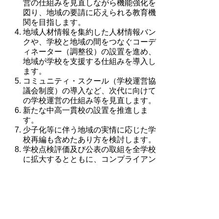
営の仕組みを見直しながら機能強化を
図り、地域の要請に応えられる教育機
関を目指します。
地域人材情報を集約した人材情報バン
クや、学校と地域の間をつなぐコーデ
ィネーター（調整役）の設置を進め、
地域が学校を支援する仕組みを導入し
ます。
コミュニティ・スクール（学校運営協
議会制度）の導入など、次代に向けて
の学校運営の仕組み等を見直します。
新たな中高一貫校の設置を推進しま
す。
少子化等に伴う地域の実情に応じた学
校再編も含めたあり方を検討します。
学校点検評価及び公表の取組を全学校
に拡大するとともに、コンプライアン
ス（法令遵守）の徹底により学校運営
を強化します。
より効率的な学校運営を行うため、市
町村教育委員会の共同設置等について
県が支援します。