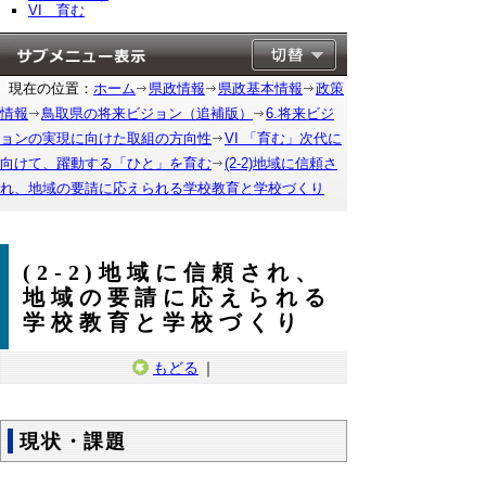
VI 育む
現在の位置：
ホーム
県政情報
県政基本情報
政策
情報
鳥取県の将来ビジョン（追補版）
6.将来ビジ
ョンの実現に向けた取組の方向性
VI 「育む」次代に
向けて、躍動する「ひと」を育む
(2-2)地域に信頼さ
れ、地域の要請に応えられる学校教育と学校づくり
(2-2)地域に信頼され、
地域の要請に応えられる
学校教育と学校づくり
もどる
｜
現状・課題