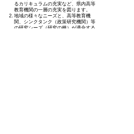
るカリキュラムの充実など、県内高等
教育機関の一層の充実を図ります。
地域の様々なニーズと、高等教育機
関、シンクタンク（政策研究機関）等
の研究シーズ（研究の種）が適合する
よう調整・仲介を図り、「実践型」の
行政、地域との協働連携を推進し、高
等教育機関等の地域貢献を加速させま
す。更に、高等教育機関等の地域貢献
につながる「人財」育成を推進し、地
域が求める優秀な「人財」の多数輩出
を目指します。
高等教育機関等と県内企業との共同研
究の拡大等により、高等教育機関等が
研究活動で大きな成果を上げることを
目指します。
高等教育機関・専門高校と地域産業界
が協働・連携し、鳥取のものづくりを
支える将来の専門的職業人及び地域産
業界のニーズに応じた職業人を育成し
ます。グローバル化や、変化の激しい
社会状況に対応できる高度な知識・技