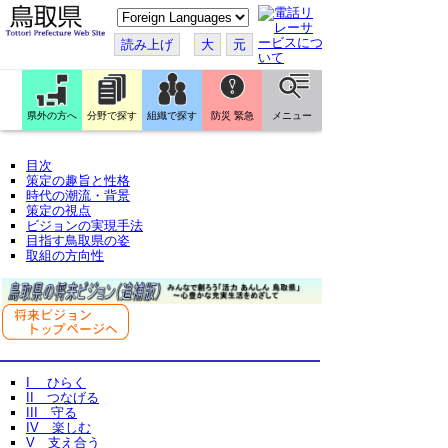
こ
の
ペ
読み上げ
大
元
ー
ジ
を
翻
訳
県外の方へ
分野で探す
組織で探す
防災 緊急
メニュー
す
る
目次
策定の趣旨と性格
時代の潮流・背景
策定の視点
ビジョンの実現手法
目指す鳥取県の姿
取組の方向性
I ひらく
II つなげる
III 守る
IV 楽しむ
V 支え合う