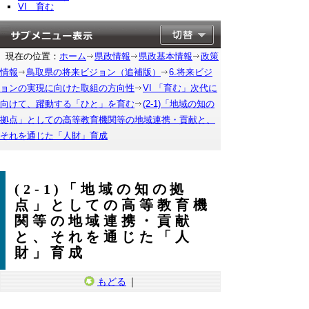
VI 育む
現在の位置：
ホーム
県政情報
県政基本情報
政策
情報
鳥取県の将来ビジョン（追補版）
6.将来ビジ
ョンの実現に向けた取組の方向性
VI 「育む」次代に
向けて、躍動する「ひと」を育む
(2-1)「地域の知の
拠点」としての高等教育機関等の地域連携・貢献と、
それを通じた「人財」育成
(2-1)「地域の知の拠
点」としての高等教育機
関等の地域連携・貢献
と、それを通じた「人
財」育成
もどる
｜