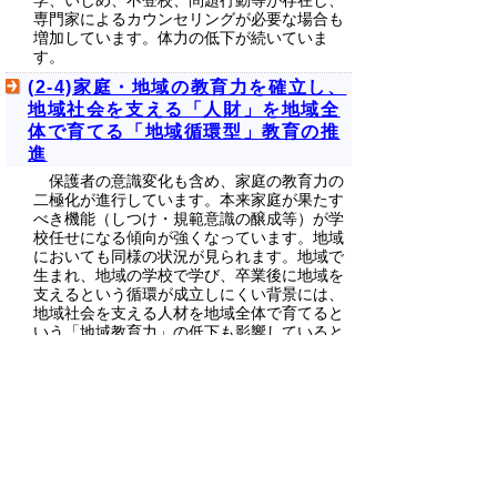
専門家によるカウンセリングが必要な場合も
増加しています。体力の低下が続いていま
す。
(2-4)家庭・地域の教育力を確立し、
地域社会を支える「人財」を地域全
体で育てる「地域循環型」教育の推
進
保護者の意識変化も含め、家庭の教育力の
二極化が進行しています。本来家庭が果たす
べき機能（しつけ・規範意識の醸成等）が学
校任せになる傾向が強くなっています。地域
においても同様の状況が見られます。地域で
生まれ、地域の学校で学び、卒業後に地域を
支えるという循環が成立しにくい背景には、
地域社会を支える人材を地域全体で育てると
いう「地域教育力」の低下も影響していると
考えられます。
青少年を見守り、健やかに育てるため、社
会構造や青少年の意識・価値観等の変化への
対応が必要です。
(2-5)身近なものから最先端のものま
で、科学・ものづくりに触れる機会
を増やし、創造的で人間力を持った