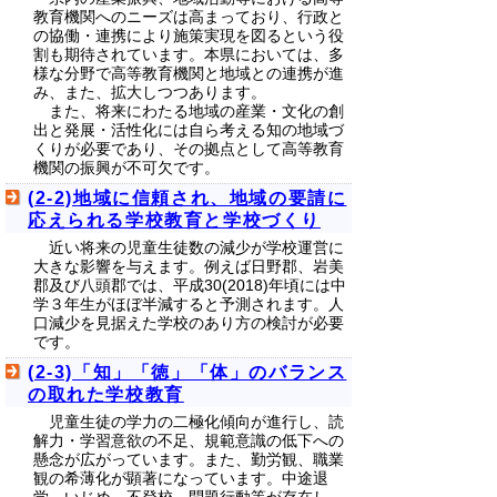
教育機関へのニーズは高まっており、行政と
の協働・連携により施策実現を図るという役
割も期待されています。本県においては、多
様な分野で高等教育機関と地域との連携が進
み、また、拡大しつつあります。
また、将来にわたる地域の産業・文化の創
出と発展・活性化には自ら考える知の地域づ
くりが必要であり、その拠点として高等教育
機関の振興が不可欠です。
(2-2)地域に信頼され、地域の要請に
応えられる学校教育と学校づくり
近い将来の児童生徒数の減少が学校運営に
大きな影響を与えます。例えば日野郡、岩美
郡及び八頭郡では、平成30(2018)年頃には中
学３年生がほぼ半減すると予測されます。人
口減少を見据えた学校のあり方の検討が必要
です。
(2-3)「知」「徳」「体」のバランス
の取れた学校教育
児童生徒の学力の二極化傾向が進行し、読
解力・学習意欲の不足、規範意識の低下への
懸念が広がっています。また、勤労観、職業
観の希薄化が顕著になっています。中途退
学、いじめ、不登校、問題行動等が存在し、