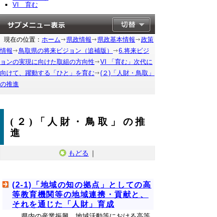
VI 育む
現在の位置：
ホーム
県政情報
県政基本情報
政策
情報
鳥取県の将来ビジョン（追補版）
6.将来ビジ
ョンの実現に向けた取組の方向性
VI 「育む」次代に
向けて、躍動する「ひと」を育む
(２)「人財・鳥取」
の推進
(２)「人財・鳥取」の推
進
もどる
｜
(2-1)「地域の知の拠点」としての高
等教育機関等の地域連携・貢献と、
それを通じた「人財」育成
県内の産業振興、地域活動等における高等