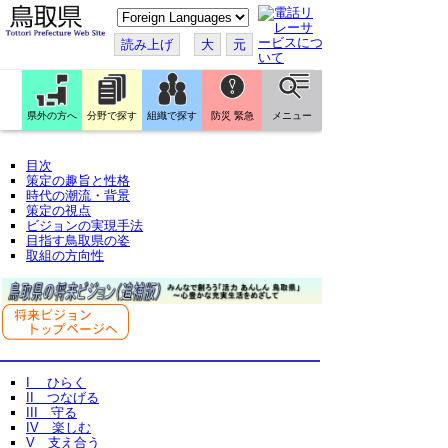
こ
の
ペ
読み上げ
大
元
ー
ジ
を
翻
訳
県外の方へ
分野で探す
組織で探す
防災 緊急
メニュー
す
る
目次
策定の趣旨と性格
時代の潮流・背景
策定の視点
ビジョンの実現手法
目指す鳥取県の姿
取組の方向性
I ひらく
II つなげる
III 守る
IV 楽しむ
V 支え合う