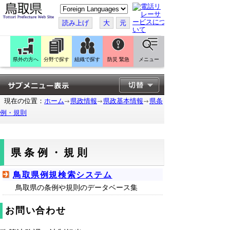
こ
の
ペ
読み上げ
大
元
ー
ジ
を
翻
訳
県外の方へ
分野で探す
組織で探す
防災 緊急
メニュー
す
る
現在の位置：
ホーム
県政情報
県政基本情報
県条
例・規則
県条例・規則
鳥取県例規検索システム
鳥取県の条例や規則のデータベース集
お問い合わせ