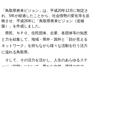
「鳥取県将来ビジョン」は、平成20年12月に制定さ
れ、5年が経過したことから、社会情勢の変化等を反
映させ、平成26年に「鳥取県将来ビジョン（追補
版）」を作成しました。
県民、ＮＰＯ、住民団体、企業、各団体等の知恵
と力を結集して、地域・県外・国外と「顔が見える
ネットワーク」を持ちながら様々な活動を行う活力
に溢れる鳥取県。
そして、その活力を活かし、人生のあらゆるステ
ージ（段階）において、豊かな自然・環境の中で、
心の豊かさを実感しながら充実した生活を安心して
送ることのできる鳥取県。
＝「活力 あんしん 鳥取県」を、県民とともに創りま
す。
●概要パンフレット（PDFファイル）はこちらです
●新時代・SDGs推進課ホームページへ