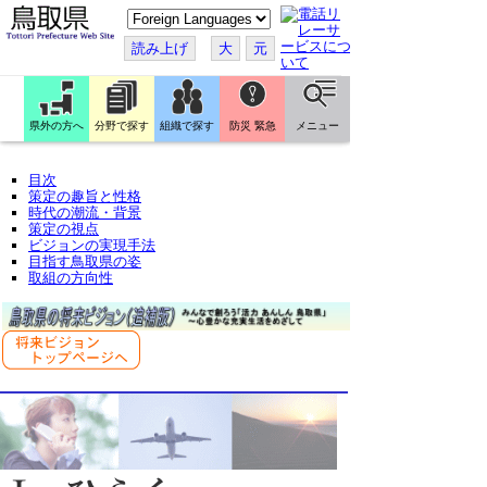
こ
の
ペ
読み上げ
大
元
ー
ジ
を
翻
訳
県外の方へ
分野で探す
組織で探す
防災 緊急
メニュー
す
る
目次
策定の趣旨と性格
時代の潮流・背景
策定の視点
ビジョンの実現手法
目指す鳥取県の姿
取組の方向性