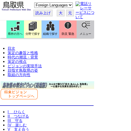
こ
の
ペ
読み上げ
大
元
ー
ジ
を
翻
訳
県外の方へ
分野で探す
組織で探す
防災 緊急
メニュー
す
る
目次
策定の趣旨と性格
時代の潮流・背景
策定の視点
ビジョンの実現手法
目指す鳥取県の姿
取組の方向性
I ひらく
II つなげる
III 守る
IV 楽しむ
V 支え合う