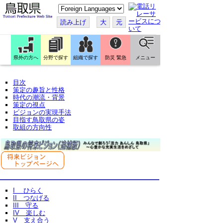
こ
の
ペ
読み上げ
大
元
ー
ジ
を
翻
訳
県外の方へ
分野で探す
組織で探す
防災 緊急
メニュー
す
る
目次
策定の趣旨と性格
時代の潮流・背景
策定の視点
ビジョンの実現手法
目指す鳥取県の姿
取組の方向性
I ひらく
II つなげる
III 守る
IV 楽しむ
V 支え合う