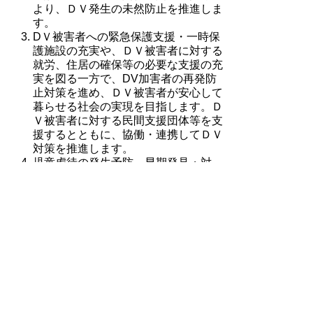
より、ＤＶ発生の未然防止を推進しま
す。
DＶ被害者への緊急保護支援・一時保
護施設の充実や、ＤＶ被害者に対する
就労、住居の確保等の必要な支援の充
実を図る一方で、DV加害者の再発防
止対策を進め、ＤＶ被害者が安心して
暮らせる社会の実現を目指します。Ｄ
Ｖ被害者に対する民間支援団体等を支
援するとともに、協働・連携してＤＶ
対策を推進します。
児童虐待の発生予防、早期発見・対
応、入所施設や里親制度など、総合的
な支援体制の整備を推進します。入所
施設との連携による親支援を充実し、
家庭復帰に向けた取組を推進します。
相談体制の整備、就労・生活支援の充
実など、ひとり親家庭が育児と仕事を
両立し、経済的に自立支援する取組を
拡充します。