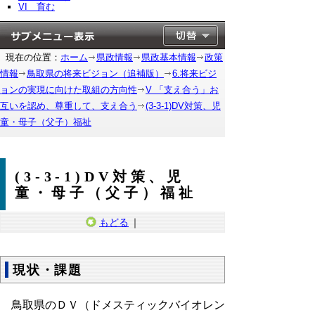
VI 育む
現在の位置：
ホーム
県政情報
県政基本情報
政策
情報
鳥取県の将来ビジョン（追補版）
6.将来ビジ
ョンの実現に向けた取組の方向性
V 「支え合う」お
互いを認め、尊重して、支え合う
(3-3-1)DV対策、児
童・母子（父子）福祉
(3-3-1)DV対策、児
童・母子（父子）福祉
もどる
｜
現状・課題
鳥取県のＤＶ（ドメスティックバイオレン