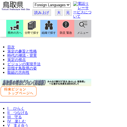
こ
の
ペ
読み上げ
大
元
ー
ジ
を
翻
訳
県外の方へ
分野で探す
組織で探す
防災 緊急
メニュー
す
る
目次
策定の趣旨と性格
時代の潮流・背景
策定の視点
ビジョンの実現手法
目指す鳥取県の姿
取組の方向性
I ひらく
II つなげる
III 守る
IV 楽しむ
V 支え合う