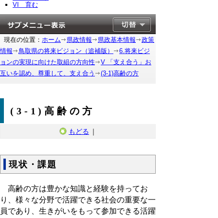
VI 育む
現在の位置：
ホーム
県政情報
県政基本情報
政策
情報
鳥取県の将来ビジョン（追補版）
6.将来ビジ
ョンの実現に向けた取組の方向性
V 「支え合う」お
互いを認め、尊重して、支え合う
(3-1)高齢の方
(3-1)高齢の方
もどる
｜
現状・課題
高齢の方は豊かな知識と経験を持ってお
り、様々な分野で活躍できる社会の重要な一
員であり、生きがいをもって参加できる活躍