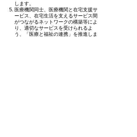
します。
医療機関同士、医療機関と在宅支援サ
ービス、在宅生活を支えるサービス間
がつながるネットワークの構築等によ
り、適切なサービスを受けられるよ
う、「医療と福祉の連携」を推進しま
す。
認知症高齢者の早期発見・早期治療体
制の整備の促進と、地域支援体制の構
築を推進します。
家庭・施設において、高齢の方が身体
的虐待や介護放棄などを受けることが
ないよう、虐待の予防や早期発見・早
期対応のための取組を進めます。
地域活動の中心となる人材を育成し、
地域における住民相互の支え合い（見
守り等）の強化を促進します。
介護保険施設等について、在宅に近い
家庭的な居住環境の中で生活できるよ
う居住環境の改善を図るとともに、入
所のためだけでなく、高齢の方の在宅
生活を支える拠点としての役割や地域