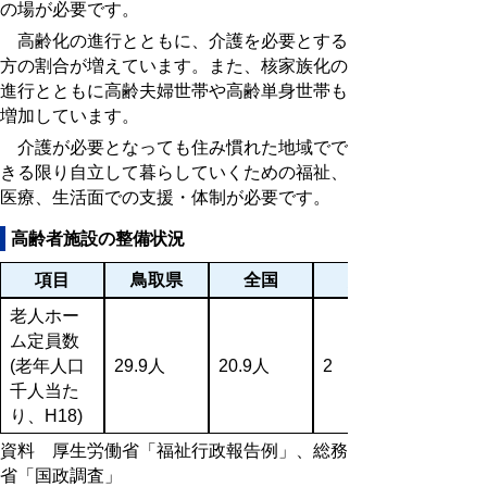
の場が必要です。
高齢化の進行とともに、介護を必要とする
方の割合が増えています。また、核家族化の
進行とともに高齢夫婦世帯や高齢単身世帯も
増加しています。
介護が必要となっても住み慣れた地域でで
きる限り自立して暮らしていくための福祉、
医療、生活面での支援・体制が必要です。
高齢者施設の整備状況
項目
鳥取県
全国
順位
老人ホー
ム定員数
(老年人口
29.9人
20.9人
2
千人当た
り、H18)
資料 厚生労働省「福祉行政報告例」、総務
省「国政調査」