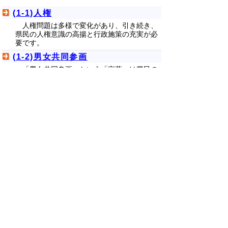
(1-1)人権
人権問題は多様で変化があり、引き続き、
県民の人権意識の高揚と行政施策の充実が必
要です。
(1-2)男女共同参画
「男女共同参画」という「言葉」は県民の
皆さんに徐々に知られてきていますが、その
内容やイメージは十分伝わっていません。ま
た、家庭の力や地域社会での支え合いが以前
に比べかなり弱くなっています。これらのこ
とを踏まえ、家庭や地域、職場のあらゆる場
面で男女共同参画の視点が入るよう理解者や
リーダーとなる者を増やしていくことが必要
です。また、女性はもち論、男性の働き方を
見直し、それぞれの役割を大切にし、家庭や
地域、職場でワーク・ライフ・バランス(仕事
と生活の調和)の実現を促進することが重要で
す。
▲ページ上部に戻る
と
個人情報保護
|
リンクについて
|
著作権に