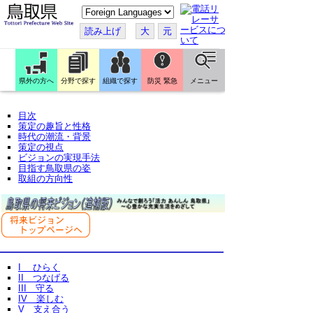
こ
の
ペ
読み上げ
大
元
ー
ジ
を
翻
訳
県外の方へ
分野で探す
組織で探す
防災 緊急
メニュー
す
る
目次
策定の趣旨と性格
時代の潮流・背景
策定の視点
ビジョンの実現手法
目指す鳥取県の姿
取組の方向性
I ひらく
II つなげる
III 守る
IV 楽しむ
V 支え合う