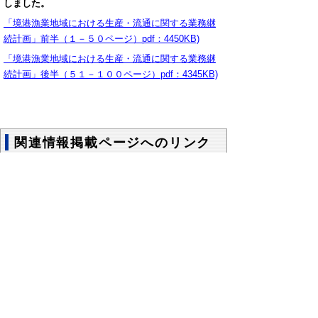
しました。
「境港漁業地域における生産・流通に関する業務継
続計画」前半（１－５０ページ）pdf：4450KB)
「境港漁業地域における生産・流通に関する業務継
続計画」後半（５１－１００ページ）pdf：4345KB)
関連情報掲載ページへのリンク
さかいみなと漁港・市場活性化ビジ
ョン
当事務所サイト内にビジョンの全文を掲載し
ています。
境港地区高度衛生管理基本計画
平成26年9月10日、水産庁から「境港地区高
度衛生管理基本計画」が公表されました。
水産庁「漁港で取り組む水産物の衛
生管理」（外部サイトへリンクしま
す。）