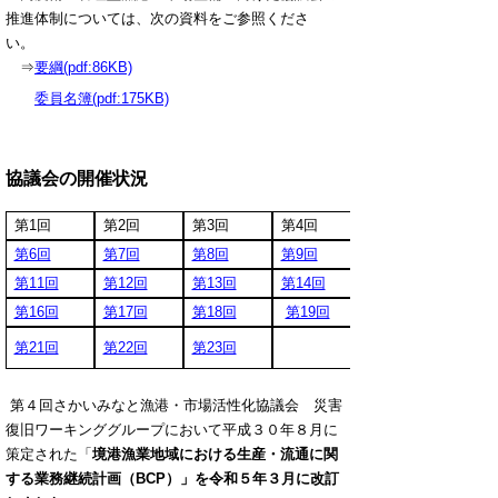
推進体制については、次の資料をご参照くださ
い。
⇒
要綱(pdf:86KB)
委員名簿(pdf:175KB)
協議会の開催状況
第1回
第2回
第3回
第4回
第6回
第7回
第8回
第9回
第11回
第12回
第13回
第14回
第16回
第17回
第18回
第19回
第21回
第22回
第23回
第４回さかいみなと漁港・市場活性化協議会 災害
復旧ワーキンググループにおいて平成３０年８月に
策定された「
境港漁業地域における生産・流通に関
する業務継続計画（BCP）」を令和５年３月に改訂