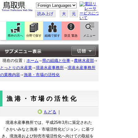
こ
の
ペ
読み上げ
大
元
ー
ジ
を
翻
訳
県外の方へ
分野で探す
組織で探す
防災 緊急
メニュー
す
る
現在の位置：
ホーム
県の組織と仕事
農林水産部
とっとりの水産業
境港水産事務所
境港水産事務所
の業務内容
漁港・市場の活性化
漁港・市場の活性化
もどる
｜
境港水産事務所では、平成25年3月に策定された
「さかいみなと漁港・市場活性化ビジョン」に基づ
き、境漁港および卸売市場活性化へ向けての取組を