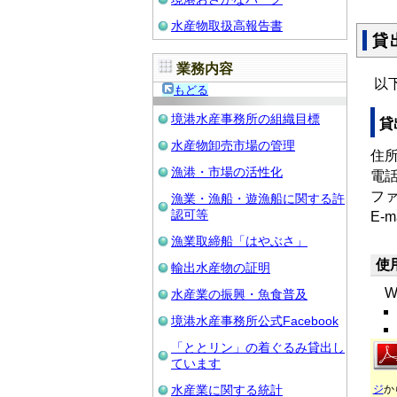
水産物取扱高報告書
貸
業務内容
以
もどる
境港水産事務所の組織目標
貸
水産物卸売市場の管理
住所
漁港・市場の活性化
電話：
ファ
漁業・漁船・遊漁船に関する許
認可等
E-m
漁業取締船「はやぶさ」
使
輸出水産物の証明
Wo
水産業の振興・魚食普及
境港水産事務所公式Facebook
「ととリン」の着ぐるみ貸出し
ています
ジ
か
水産業に関する統計