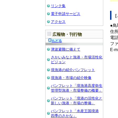
リンク集
電子申請サービス
［
アクセス
●
住所
広報物・刊行物
電話：
もどる
ファ
津波避難に備えて
E-m
さかいみなと漁港・市場活性化
ビジョン
境漁港の紹介パンフレット
境漁港・市場の紹介映像
パンフレット「境漁港高度衛生
管理型漁港・市場整備の概要」
パンフレット「境港の活性化と
新しい漁港・市場の整備」
パンフレット「水産王国境港
四季のさかな」