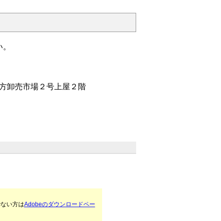
い。
物地方卸売市場２号上屋２階
でない方は
Adobeのダウンロードペー