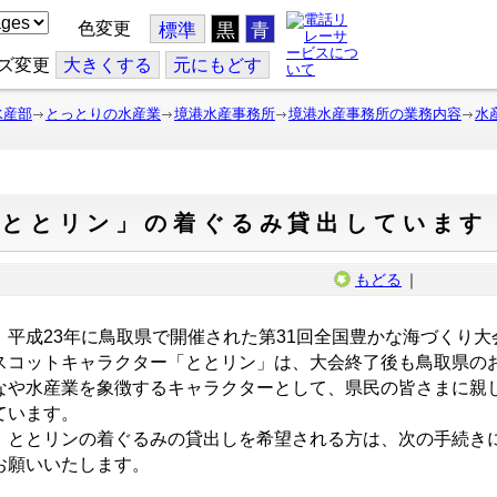
色変更
標準
黒
青
ズ変更
大
きくする
元
にもどす
水産部
とっとりの水産業
境港水産事務所
境港水産事務所の業務内容
水
「ととリン」の着ぐるみ貸出しています
もどる
｜
平成23年に鳥取県で開催された第31回全国豊かな海づくり大
スコットキャラクター「ととリン」は、大会終了後も鳥取県の
なや水産業を象徴するキャラクターとして、県民の皆さまに親
ています。
ととリンの着ぐるみの貸出しを希望される方は、次の手続き
お願いいたします。