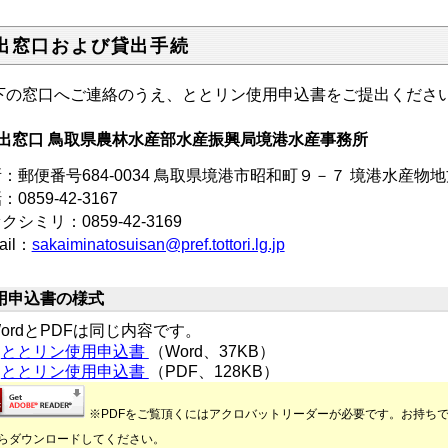
出窓口および貸出手続
下の窓口へご連絡のうえ、ととリン使用申込書をご提出くださ
出窓口 鳥取県農林水産部水産振興局境港水産事務所
：郵便番号684-0034 鳥取県境港市昭和町９－７ 境港水産
0859-42-3167
クシミリ：0859-42-3169
ail：
sakaiminatosuisan@pref.tottori.lg.jp
用申込書の様式
rdとPDFは同じ内容です。
ととリン使用申込書
（Word、37KB）
ととリン使用申込書
（PDF、128KB）
※PDFをご覧頂くにはアクロバットリーダーが必要です。お持ち
らダウンロードしてください。