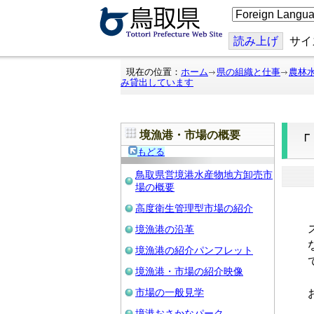
こ
の
ペ
ー
読み上げ
サイ
ジ
を
翻
現在の位置：
ホーム
県の組織と仕事
農林
訳
み貸出しています
す
る
境漁港・市場の概要
もどる
鳥取県営境港水産物地方卸売市
場の概要
高度衛生管理型市場の紹介
境漁港の沿革
境漁港の紹介パンフレット
境漁港・市場の紹介映像
市場の一般見学
境港おさかなパーク