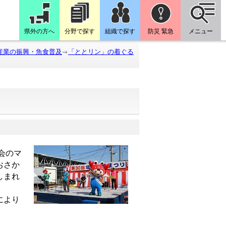
県外の方へ
分野で探す
組織で探す
防災 緊急
メニュー
産業の振興・魚食普及
「ととリン」の着ぐる
会のマ
おさか
しまれ
により