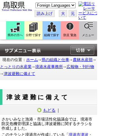
こ
の
ペ
読み上げ
大
元
ー
ジ
を
翻
訳
県外の方へ
分野で探す
組織で探す
防災 緊急
メニュー
す
る
現在の位置：
ホーム
県の組織と仕事
農林水産部
とっとりの水産業
境港水産事務所
広報物・刊行物
津波避難に備えて
津波避難に備えて
もどる
｜
さかいみなと漁港・市場活性化協議会では、境港市
防災危機管理課と協議し津波避難に関するチラシを
作成しました。
このチラシと境港市が作成している「
境港市津波・