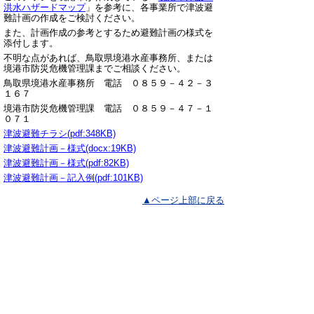
洪水ハザードマップ
」を参考に、各事業所で津波避
難計画の作成をご検討ください。
また、計画作成の参考とするため避難計画の様式を
添付します。
不明な点があれば、鳥取県境港水産事務所、または
境港市防災危機管理課までご相談ください。
鳥取県境港水産事務所 電話 ０８５９－４２－３
１６７
境港市防災危機管理課 電話 ０８５９－４７－１
０７１
津波避難チラシ(pdf:348KB)
津波避難計画－様式(docx:19KB)
津波避難計画－様式(pdf:82KB)
津波避難計画－記入例(pdf:101KB)
▲ページ上部に戻る
と
個人情報保護
|
リンクについて
|
著作権に
り
ついて
|
アクセシビリティ
ネ
鳥取県境港水産事務所
ッ
住所 〒684-0034
ト
鳥取県境港市昭和町9-7 境港水産物地方