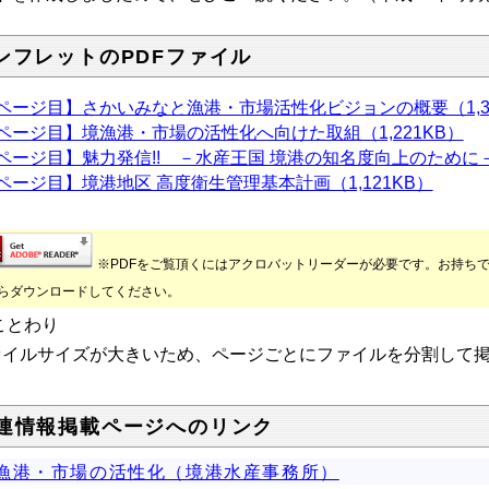
ンフレットのPDFファイル
ページ目】さかいみなと漁港・市場活性化ビジョンの概要（1,34
ページ目】境漁港・市場の活性化へ向けた取組（1,221KB）
ページ目】魅力発信!! －水産王国 境港の知名度向上のために－
ページ目】境港地区 高度衛生管理基本計画（1,121KB）
※PDFをご覧頂くにはアクロバットリーダーが必要です。お持ち
らダウンロードしてください。
ことわり
ァイルサイズが大きいため、ページごとにファイルを分割して
連情報掲載ページへのリンク
漁港・市場の活性化（境港水産事務所）