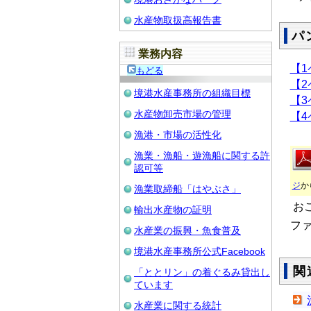
水産物取扱高報告書
パ
業務内容
【1
もどる
【2
境港水産事務所の組織目標
【3
水産物卸売市場の管理
【4
漁港・市場の活性化
漁業・漁船・遊漁船に関する許
認可等
ジ
か
漁業取締船「はやぶさ」
お
輸出水産物の証明
フ
水産業の振興・魚食普及
境港水産事務所公式Facebook
関
「ととリン」の着ぐるみ貸出し
ています
水産業に関する統計