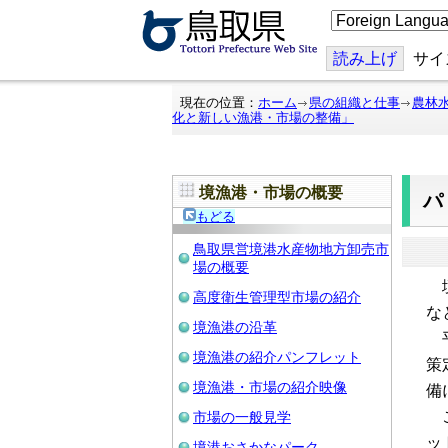
こ
の
ペ
ー
読み上げ
サイ
ジ
を
翻
現在の位置：
ホーム
県の組織と仕事
農林
訳
化と新しい漁港・市場の整備」
す
る
境漁港・市場の概要
もどる
鳥取県営境港水産物地方卸売市
場の概要
境
高度衛生管理型市場の紹介
な
境漁港の沿革
平
境漁港の紹介パンフレット
策
境漁港・市場の紹介映像
備
こ
市場の一般見学
ッ
境港おさかなパーク