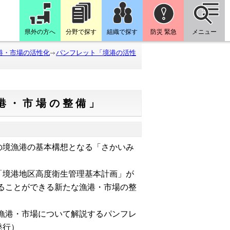
県外の方へ
分野で探す
組織で探す
防災 緊急
メニュー
港・市場の活性化
パンフレット「境港の活性
港・市場の整備」
の境漁港の基本構想となる「さかいみ
「境港地区高度衛生管理基本計画」が
ることができる新たな漁港・市場の整
漁港・市場について解説するパンフレ
発行）