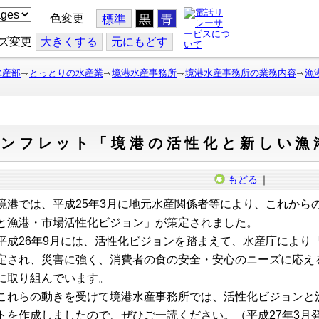
色変更
標準
黒
青
ズ変更
大
きくする
元
にもどす
水産部
とっとりの水産業
境港水産事務所
境港水産事務所の業務内容
漁
パンフレット「境港の活性化と新しい漁
もどる
｜
港では、平成25年3月に地元水産関係者等により、これから
と漁港・市場活性化ビジョン」が策定されました。
成26年9月には、活性化ビジョンを踏まえて、水産庁により
定され、災害に強く、消費者の食の安全・安心のニーズに応え
に取り組んでいます。
れらの動きを受けて境港水産事務所では、活性化ビジョンと
トを作成しましたので、ぜひご一読ください。（平成27年3月