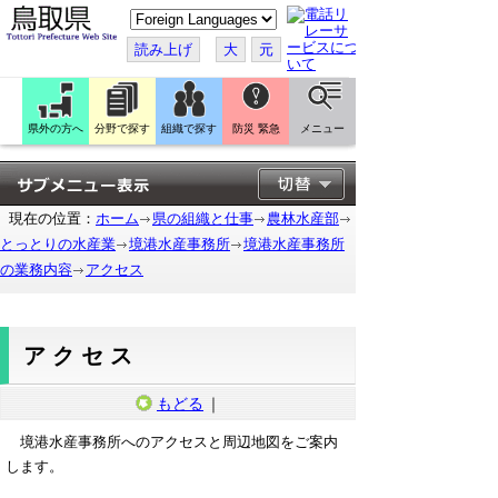
こ
の
ペ
読み上げ
大
元
ー
ジ
を
翻
訳
県外の方へ
分野で探す
組織で探す
防災 緊急
メニュー
す
る
現在の位置：
ホーム
県の組織と仕事
農林水産部
とっとりの水産業
境港水産事務所
境港水産事務所
の業務内容
アクセス
アクセス
もどる
｜
境港水産事務所へのアクセスと周辺地図をご案内
します。