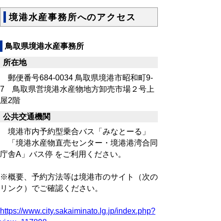
境港水産事務所へのアクセス
鳥取県境港水産事務所
所在地
郵便番号684-0034 鳥取県境港市昭和町9-
7 鳥取県営境港水産物地方卸売市場２号上
屋2階
公共交通機関
境港市内予約型乗合バス「みなとーる」
「境港水産物直売センター・境港港湾合同
庁舎A」バス停 をご利用ください。
※概要、予約方法等は境港市のサイト（次の
リンク）でご確認ください。
https://www.city.sakaiminato.lg.jp/index.php?