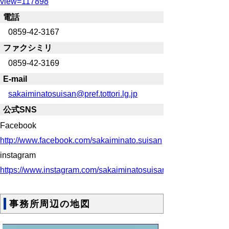
view=117898
電話
0859-42-3167
ファクシミリ
0859-42-3169
E-mail
sakaiminatosuisan@pref.tottori.lg.jp
公式SNS
Facebook
http://www.facebook.com/sakaiminato.suisan
instagram
https://www.instagram.com/sakaiminatosuisanjimusyo/
事務所周辺の地図