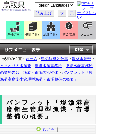
こ
の
ペ
読み上げ
大
元
ー
ジ
を
翻
訳
県外の方へ
分野で探す
組織で探す
防災 緊急
メニュー
す
る
現在の位置：
ホーム
県の組織と仕事
農林水産部
とっとりの水産業
境港水産事務所
境港水産事務所
の業務内容
漁港・市場の活性化
パンフレット「境
漁港高度衛生管理型漁港・市場整備の概要」
パンフレット「境漁港高
度衛生管理型漁港・市場
整備の概要」
もどる
｜