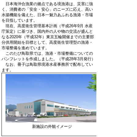
日本海沖合漁業の拠点である境漁港は、災害に強
く、消費者の「安全・安心」のニーズに応え、高い
水揚機能を備えた、日本一魅力あふれる漁港・市場
を目指しています。
現在、高度衛生管理基本計画（平成26年9月 水産
庁策定）に基づき、国内外の人や物の交流が盛んと
なる2020年（平成32年）東京五輪開催までの主要部
分供用開始を目標として、高度衛生管理型の漁港・
市場整備を進めています。
このたび鳥取県では、漁港・市場整備についての
パンフレットを作成しました。（平成28年3月発行）
なお、冊子は鳥取県境港水産事務所で配布してい
ます。
新施設の外観イメージ