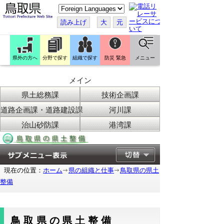
こ
の
ペ
読み上げ
大
元
ー
ジ
を
翻
訳
県外の方へ
分野で探す
組織で探す
防災 緊急
メニュー
す
る
メイン
県土総務課
技術企画課
道路企画課・道路建設課
河川課
治山砂防課
港湾課
現在の位置：
ホーム
県の組織と仕事
鳥取県の県土
整備
鳥取県の県土整備