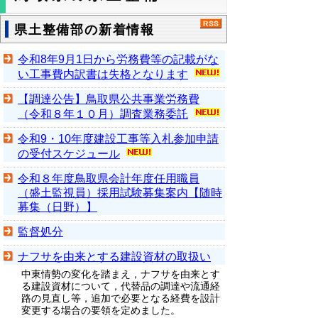
県土整備部の新着情報
令和8年9月1日から労務費等の記載がな
い工事費内訳書は失格となります
【調達公告】鳥取県公共事業労務費
（令和８年１０月）調査業務委託
令和9・10年度建設工事等入札参加申請
の受付スケジュール
令和８年度鳥取県会計年度任用職員
（盛土監視員）採用試験募集案内【随時
募集（日野）】
監督処分
ナフサを由来とする建設資材の取扱い
中東情勢の変化を踏まえ，ナフサを由来とす
る建設資材について，代替品の調達や流通経
路の見直し等，追加で必要となる経費を設計
変更する場合の要領を定めました。