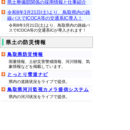
県土整備部関係の採用情報と仕事紹介
令和8年3月21日(土)より、鳥取県内の路
線バスでICOCA等の交通系IC導入！
令和8年3月21日(土)より、鳥取県内の路線バ
スでICOCA等の交通系ICが導入されます！
県土の防災情報
鳥取県防災情報
雨量情報、土砂災害警戒情報、河川情報、気
象情報などを掲載しています。
とっとり雪道ナビ
県内の道路状況をライブで提供。
鳥取県河川監視カメラ提供システム
県内の河川状況をライブで提供。
千代川（行徳・用瀬・宮下・袋河原
付近） のライブ映像
国土交通省鳥取河川国道事務所配信。
天神川（倉吉大橋・三徳川） のライ