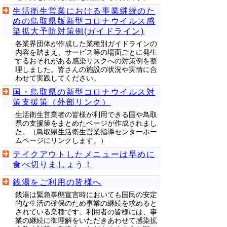
生活衛生営業における事業継続のた
めの鳥取県版新型コロナウイルス感
染拡大予防対策例(ガイドライン)
各業界団体が作成した業種別ガイドラインの
内容を踏まえ、サービス等の場面ごとに発生
するおそれがある感染リスクへの対策例を整
理しました。皆さんの施設の状況や実情に合
わせて実践してください。
国・鳥取県の新型コロナウイルス対
策支援策（外部リンク）
生活衛生営業者の皆様が利用できる国や鳥取
県の支援策をまとめたページが作成されまし
た。（鳥取県生活衛生営業指導センターホー
ムページにリンクします。）
テイクアウトしたメニューは早めに
食べ切りましょう！
銭湯をご利用の皆様へ
銭湯は緊急事態宣言時においても国民の安定
的な生活の確保のため事業の継続を求めると
されている業種です。利用者の皆様には、事
業の継続に御理解をいただきあわせて感染拡