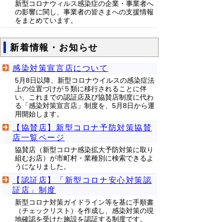
新型コロナウィルス感染症の企業・事業者へ
の影響に関し、事業者の皆さまへの支援情報
をまとめています。
新着情報・お知らせ
感染対策宣言店について
5月8日以降、新型コロナウイルスの感染症法
上の位置づけが５類に移行されることに伴
い、これまでの認証店及び協賛店制度に代わ
る「感染対策宣言店」制度を、5月8日から運
用開始します。
【協賛店】新型コロナ予防対策協賛
店一覧ページ
協賛店（新型コロナ感染拡大予防対策に取り
組むお店）が市町村・業種別に検索できるよ
うになりました。
【認証店】「新型コロナ安心対策認
証店」制度
新型コロナ対策ガイドライン等を基に手順書
（チェックリスト）を作成し、感染対策の現
地確認を受けた施設を認証する制度です。