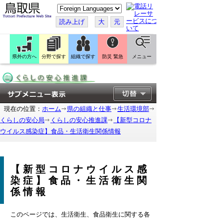
こ
の
ペ
読み上げ
大
元
ー
ジ
を
翻
訳
県外の方へ
分野で探す
組織で探す
防災 緊急
メニュー
す
る
現在の位置：
ホーム
県の組織と仕事
生活環境部
くらしの安心局
くらしの安心推進課
【新型コロナ
ウイルス感染症】食品・生活衛生関係情報
【新型コロナウイルス感
染症】食品・生活衛生関
係情報
このページでは、生活衛生、食品衛生に関する各