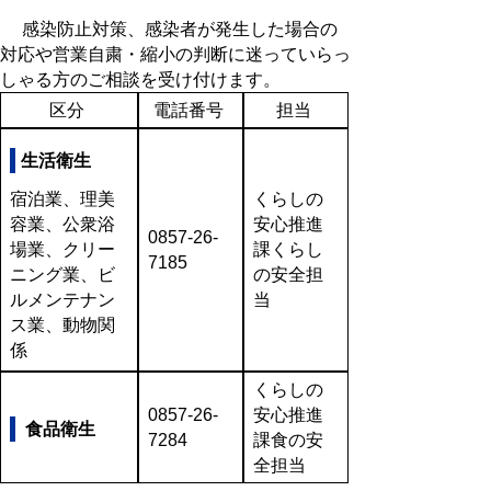
感染防止対策、感染者が発生した場合の
対応や営業自粛・縮小の判断に迷っていらっ
しゃる方のご相談を受け付けます。
区分
電話番号
担当
生活衛生
宿泊業、理美
くらしの
容業、公衆浴
安心推進
0857-26-
場業、クリー
課くらし
7185
ニング業、ビ
の安全担
ルメンテナン
当
ス業、動物関
係
くらしの
0857-26-
安心推進
食品衛生
7284
課食の安
全担当