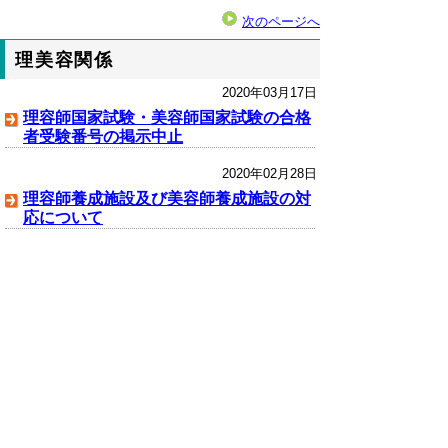
次のページへ
理美容関係
2020年03月17日
理容師国家試験・美容師国家試験の合格
者受験番号の掲示中止
2020年02月28日
理容師養成施設及び美容師養成施設の対
応について
クリーニング関係
2020年04月24日
新型コロナウイルス感染症患者等が使用
した物として引き渡されたリネン類の取
扱いについて