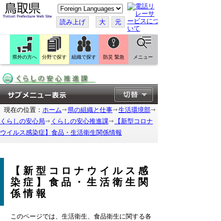
こ
の
ペ
読み上げ
大
元
ー
ジ
を
翻
訳
県外の方へ
分野で探す
組織で探す
防災 緊急
メニュー
す
る
現在の位置：
ホーム
県の組織と仕事
生活環境部
くらしの安心局
くらしの安心推進課
【新型コロナ
ウイルス感染症】食品・生活衛生関係情報
【新型コロナウイルス感
染症】食品・生活衛生関
係情報
このページでは、生活衛生、食品衛生に関する各