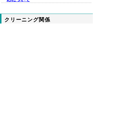
クリーニング関係
2020年04月24日
新型コロナウイルス感染症患者等が使用
した物として引き渡されたリネン類の取
扱いについて
建築物衛生関係
2020年03月30日
建築物における衛生的環境の確保に関す
る事業の登録に係る監督者等について
2020年03月25日
ビルメンテナンス業務実施段階における
対応について
2020年02月28日