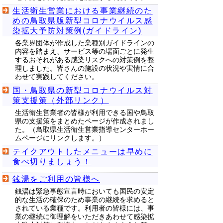
生活衛生営業における事業継続のた
めの鳥取県版新型コロナウイルス感
染拡大予防対策例(ガイドライン)
各業界団体が作成した業種別ガイドラインの
内容を踏まえ、サービス等の場面ごとに発生
するおそれがある感染リスクへの対策例を整
理しました。皆さんの施設の状況や実情に合
わせて実践してください。
国・鳥取県の新型コロナウイルス対
策支援策（外部リンク）
生活衛生営業者の皆様が利用できる国や鳥取
県の支援策をまとめたページが作成されまし
た。（鳥取県生活衛生営業指導センターホー
ムページにリンクします。）
テイクアウトしたメニューは早めに
食べ切りましょう！
銭湯をご利用の皆様へ
銭湯は緊急事態宣言時においても国民の安定
的な生活の確保のため事業の継続を求めると
されている業種です。利用者の皆様には、事
業の継続に御理解をいただきあわせて感染拡