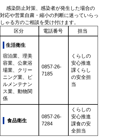
感染防止対策、感染者が発生した場合の
対応や営業自粛・縮小の判断に迷っていらっ
しゃる方のご相談を受け付けます。
区分
電話番号
担当
生活衛生
宿泊業、理美
くらしの
容業、公衆浴
安心推進
0857-26-
場業、クリー
課くらし
7185
ニング業、ビ
の安全担
ルメンテナン
当
ス業、動物関
係
くらしの
0857-26-
安心推進
食品衛生
7284
課食の安
全担当