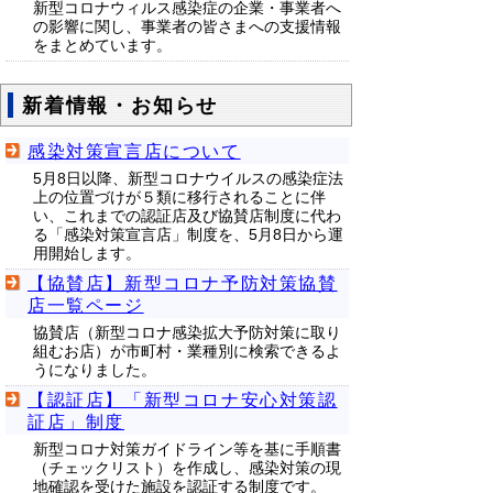
新型コロナウィルス感染症の企業・事業者へ
の影響に関し、事業者の皆さまへの支援情報
をまとめています。
新着情報・お知らせ
感染対策宣言店について
5月8日以降、新型コロナウイルスの感染症法
上の位置づけが５類に移行されることに伴
い、これまでの認証店及び協賛店制度に代わ
る「感染対策宣言店」制度を、5月8日から運
用開始します。
【協賛店】新型コロナ予防対策協賛
店一覧ページ
協賛店（新型コロナ感染拡大予防対策に取り
組むお店）が市町村・業種別に検索できるよ
うになりました。
【認証店】「新型コロナ安心対策認
証店」制度
新型コロナ対策ガイドライン等を基に手順書
（チェックリスト）を作成し、感染対策の現
地確認を受けた施設を認証する制度です。